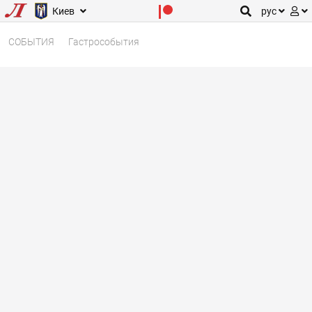
Киев
рус
СОБЫТИЯ
Гастрособытия