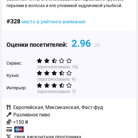
перьями в волосах и еле уловимой задумчивой улыбкой.
#328
место в рейтинге внимания
2.96
Оценки посетителей:
26
Сервис:
(проголосовало:
10
)
Кухня:
(проголосовало:
9
)
Интерьер:
(проголосовало:
7
)
Европейская
,
Мексиканская
,
Фаст-фуд
Разливное пиво
<150 ₴
своя дисконтная программа