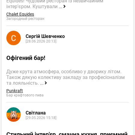
Equides! Чудовий ресторан із незвичайним
інтер'єром. Куштували
...
Chalet Equides
Загородный ресторан
Сергій Шевченко
[28.06.2026 20:13]
Офігений бар!
Дуже крута атмосфера, особливо у дворику літом.
Також дякую колективу закладу за професіоналізм
та лояльність.
...
Punkraft
Бар крафтового пива
Світлана
[29.05.2026 15:18]
Стильний інтер'єр, смачна кухня, приємний