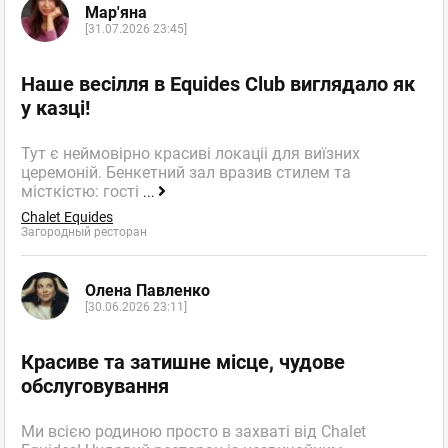
Мар'яна
[31.07.2026 23:45]
Наше весілля в Equides Club виглядало як
у казці!
Тут є неймовірно красиві локаціі для виїзних
церемоній. Бенкетний зал вразив стилем та
місткістю: гості
...
Chalet Equides
Загородный ресторан
Олена Павленко
[30.06.2026 23:11]
Красиве та затишне місце, чудове
обслуговування
Ми всією родиною просто в захваті від Chalet