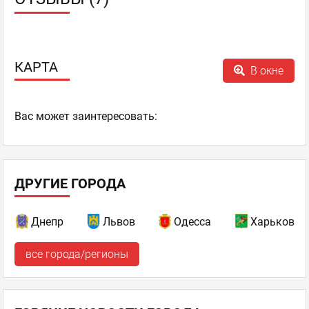
КАРТА
В окне
Ваc может заинтересовать:
ДРУГИЕ ГОРОДА
Днепр
Львов
Одесса
Харьков
все города/регионы