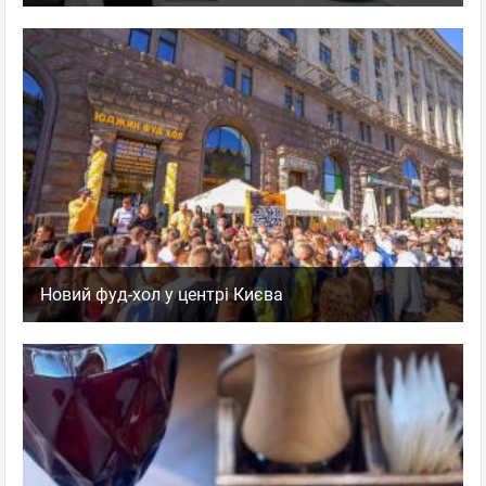
Новий фуд-хол у центрі Києва