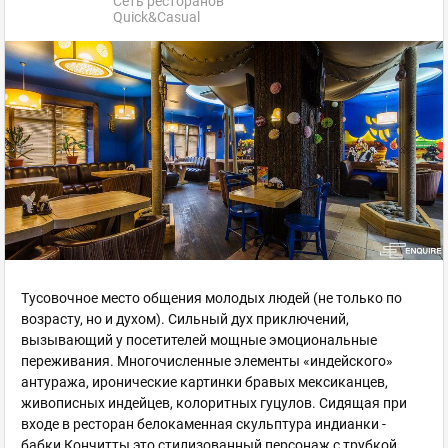
Сеть ресторанов
Quick&Casual
Тусовочное место общения молодых людей (не только по
возрасту, но и духом). Сильный дух приключений,
вызывающий у посетителей мощные эмоциональные
переживания. Многочисленные элементы «индейского»
антуража, иронические картинки бравых мексиканцев,
живописных индейцев, колоритных гуцулов. Сидящая при
входе в ресторан белокаменная скульптура индианки -
бабки Кончитты это стилизованный персонаж с трубкой,