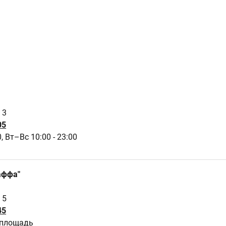
 3
05
0,
Вт–Вс 10:00 - 23:00
аффа"
 5
45
 площадь