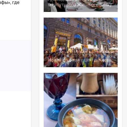
ффы», где
майбутнього Житнього ринку
Новий фуд-хол у центрі Києва