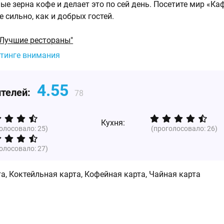
ые зерна кофе и делает это по сей день. Посетите мир «Ка
 сильно, как и добрых гостей.
"Лучшие рестораны"
йтинге внимания
4.55
ителей:
78
Кухня:
голосовало:
25
)
(проголосовало:
26
)
голосовало:
27
)
а, Коктейльная карта, Кофейная карта, Чайная карта