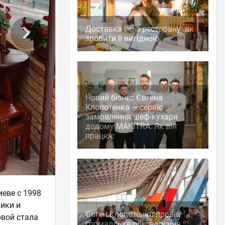
Доставка їжі з ресторану: як
зробити її вигідною
Новий бізнес Євгена
Клопотенка — сервіс
замовлення шеф-кухаря
додому MAKITRA. Як він
працює
еве с 1998
бики и
Євген Клопотенко провів
вой стала
громадське обговорення