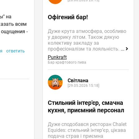
[28.06.2026 20:13]
Офігений бар!
ы" на
казать всем
Дуже крута атмосфера, особливо
, ощущения -
у дворику літом. Також дякую
колективу закладу за
професіоналізм та лояльність.
...
я
ответить
Punkraft
Бар крафтового пива
Світлана
[29.05.2026 15:18]
Стильний інтер'єр, смачна
кухня, приємний персонал
Дуже сподобався ресторан Chalet
Equides: стильний інтер’єр, цікава
подача страв і приємна