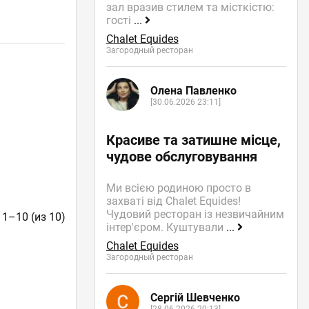
зал вразив стилем та місткістю:
гості
...
Chalet Equides
Загородный ресторан
Олена Павленко
[30.06.2026 23:11]
Красиве та затишне місце,
чудове обслуговування
Ми всією родиною просто в
захваті від Chalet Equides!
Чудовий ресторан із незвичайним
 1–10 (из 10)
інтер'єром. Куштували
...
Chalet Equides
Загородный ресторан
Сергій Шевченко