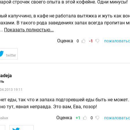
парой строчек своего опыта в этой кофейне. Одни минусы!
ый капуччино, в кафе не работала вытяжка и жуть как во
ахами. В такого рода заведениях запах всегда пропитан 
...
Показать полностью...
Оценка
0
-1
пожаловатьс
twitter
iadeja
сть
.04.2013 19:11
нет еды, так что и запаха подгоревшей еды быть не может.
но тут, явная неправда. Это вам, Ева, позор!
Оценка
+1
0
пожаловатьс
ейня