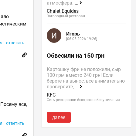
атмосфера.
...
Chalet Equides
няло
Загородный ресторан
мистическим
Игорь
[06.05.2026 19:26]
я
ответить
Обвесили на 150 грн
Картошку фри не положили, сыр
100 грм вместо 240 грн! Если
берете на вынос, все внимательно
проверяйте,
...
KFC
Сеть ресторанов быстрого обслуживания
 Посему все,
далее
я
ответить