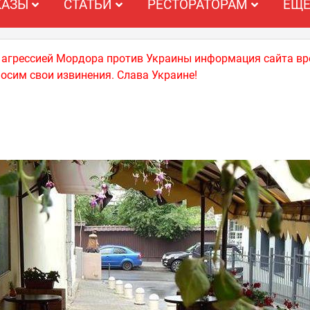
КАЗЫ
СТАТЬИ
РЕСТОРАТОРАМ
ЕЩ
й агрессией Мордора против Украины информация сайта вр
носим свои извинения. Слава Украине!