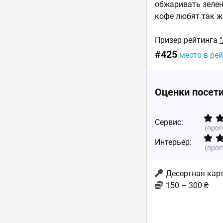
обжаривать зелен
кофе любят так же
Призер рейтинга
#425
место в ре
Оценки посет
Сервис:
(про
Интерьер:
(про
Десертная карт
150 – 300 ₴