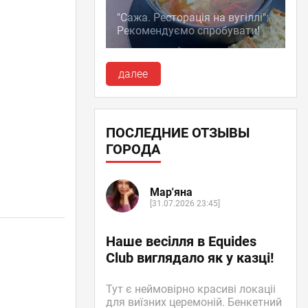
"Сажа. Ресторація на вугіллі":
Рекомендуємо спробувати!
далее
ПОСЛЕДНИЕ ОТЗЫВЫ
ГОРОДА
Мар'яна
[31.07.2026 23:45]
Наше весілля в Equides
Club виглядало як у казці!
Тут є неймовірно красиві локаціі
для виїзних церемоній. Бенкетний