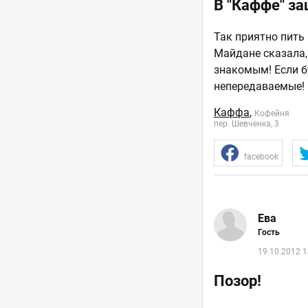
В "Каффе" за
Так приятно пить
Майдане сказала,
знакомым! Если бу
непередаваемые!
Каффа
,
Кофейня
пер. Шевченка, 3
facebook
Ева
Гость
19.10.2012 1
Позор!