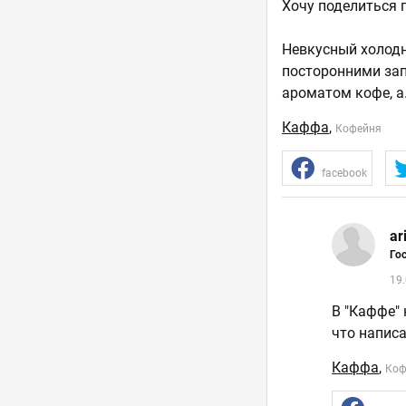
Хочу поделиться 
Невкусный холодн
посторонними зап
ароматом кофе, а
Каффа
,
Кофейня
facebook
ar
Го
19
В "Каффе" 
что написа
Каффа
,
Коф