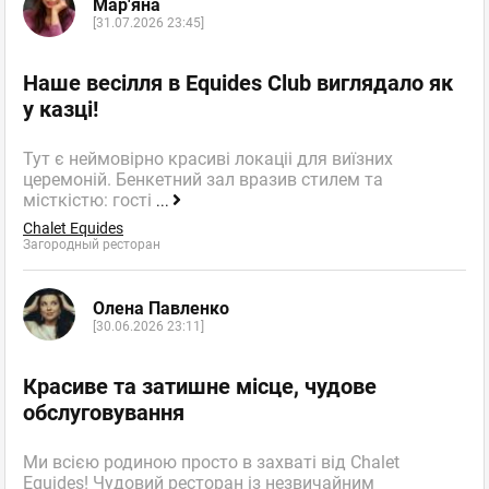
Мар'яна
[31.07.2026 23:45]
Наше весілля в Equides Club виглядало як
у казці!
Тут є неймовірно красиві локаціі для виїзних
церемоній. Бенкетний зал вразив стилем та
місткістю: гості
...
Chalet Equides
Загородный ресторан
Олена Павленко
[30.06.2026 23:11]
Красиве та затишне місце, чудове
обслуговування
Ми всією родиною просто в захваті від Chalet
Equides! Чудовий ресторан із незвичайним