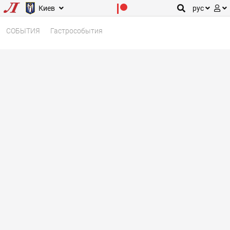
Киев
рус
СОБЫТИЯ
Гастрособытия