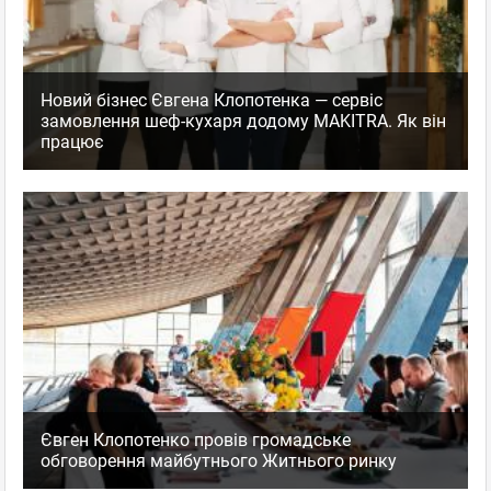
Новий бізнес Євгена Клопотенка — сервіс
замовлення шеф-кухаря додому MAKITRA. Як він
працює
Євген Клопотенко провів громадське
обговорення майбутнього Житнього ринку