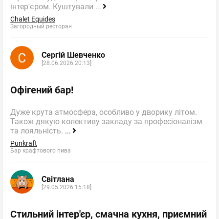
інтер'єром. Куштували
...
Chalet Equides
Загородный ресторан
Сергій Шевченко
[28.06.2026 20:13]
Офігений бар!
Дуже крута атмосфера, особливо у дворику літом.
Також дякую колективу закладу за професіоналізм
та лояльність.
...
Punkraft
Бар крафтового пива
Світлана
[29.05.2026 15:18]
Стильний інтер'єр, смачна кухня, приємний