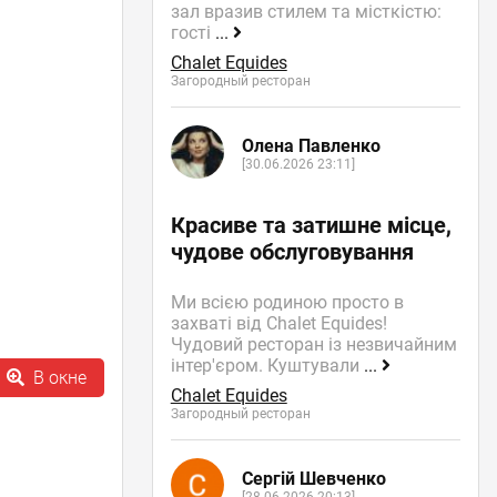
зал вразив стилем та місткістю:
гості
...
Chalet Equides
Загородный ресторан
Олена Павленко
[30.06.2026 23:11]
Красиве та затишне місце,
чудове обслуговування
Ми всією родиною просто в
захваті від Chalet Equides!
Чудовий ресторан із незвичайним
інтер'єром. Куштували
...
В окне
Chalet Equides
Загородный ресторан
Сергій Шевченко