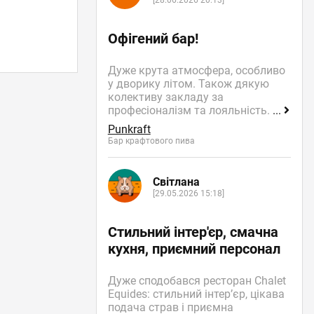
[28.06.2026 20:13]
Офігений бар!
Дуже крута атмосфера, особливо
у дворику літом. Також дякую
колективу закладу за
професіоналізм та лояльність.
...
Punkraft
Бар крафтового пива
Світлана
[29.05.2026 15:18]
Стильний інтер'єр, смачна
кухня, приємний персонал
Дуже сподобався ресторан Chalet
Equides: стильний інтер’єр, цікава
подача страв і приємна