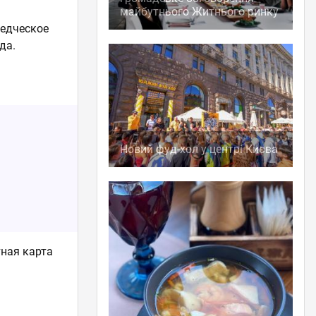
м
майбутнього Житнього ринку
оедческое
да.
Новий фуд-хол у центрі Києва
тная карта