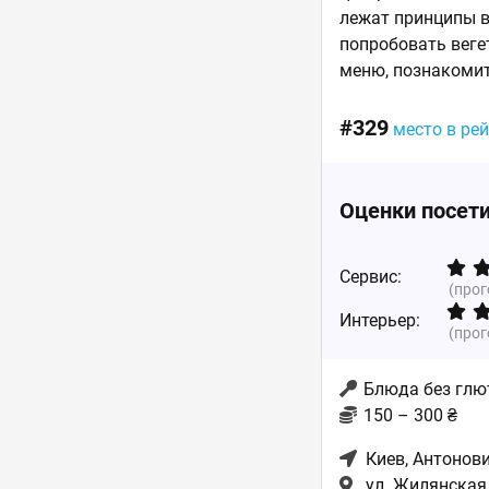
лежат принципы в
попробовать веге
меню, познакомить
#329
место в ре
Оценки посет
Сервис:
(про
Интерьер:
(про
Блюда без глют
150 – 300 ₴
Киев
, Антонов
ул. Жилянская,