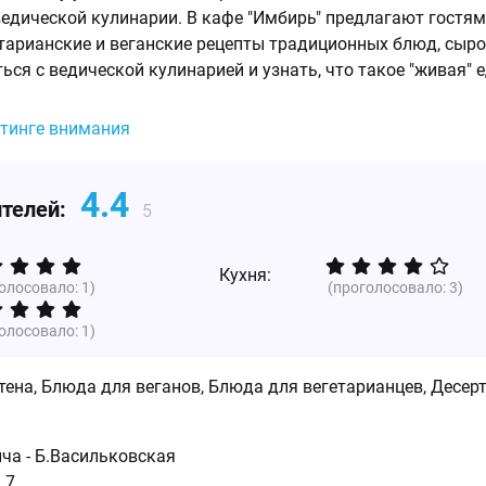
едической кулинарии. В кафе "Имбирь" предлагают гостя
тарианские и веганские рецепты традиционных блюд, сыр
ся с ведической кулинарией и узнать, что такое "живая" е
йтинге внимания
4.4
ителей:
5
Кухня:
голосовало:
1
)
(проголосовало:
3
)
голосовало:
1
)
ена, Блюда для веганов, Блюда для вегетарианцев, Десер
ича - Б.Васильковская
 7