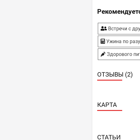
Собственная 
Торты под за
Рекомендуетс
Встречи с др
Ужина по раз
Здорового пи
ОТЗЫВЫ (2)
КАРТА
СТАТЬИ