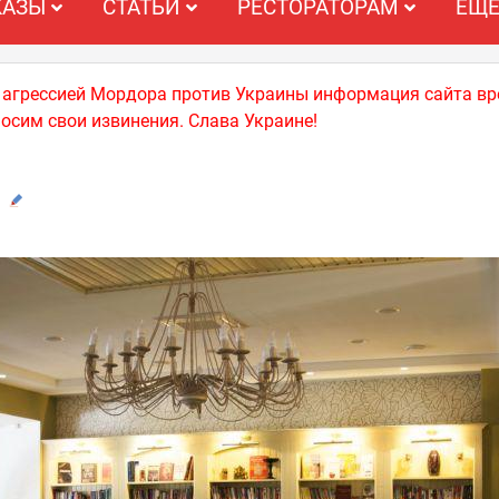
КАЗЫ
СТАТЬИ
РЕСТОРАТОРАМ
ЕЩ
й агрессией Мордора против Украины информация сайта вр
носим свои извинения. Слава Украине!