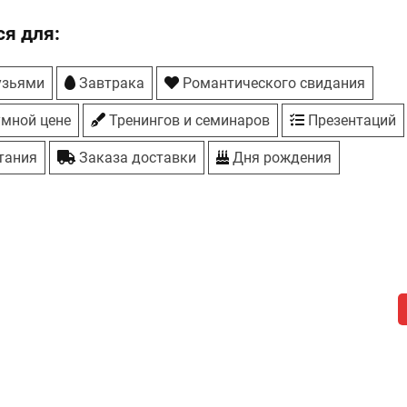
выпечка
каз
я для:
узьями
Завтрака
Романтического свидания
умной цене
Тренингов и семинаров
Презентаций
тания
Заказа доставки
Дня рождения