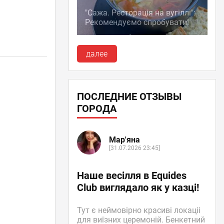
"Сажа. Ресторація на вугіллі":
Рекомендуємо спробувати!
далее
ПОСЛЕДНИЕ ОТЗЫВЫ
ГОРОДА
Мар'яна
[31.07.2026 23:45]
Наше весілля в Equides
Club виглядало як у казці!
Тут є неймовірно красиві локаціі
для виїзних церемоній. Бенкетний