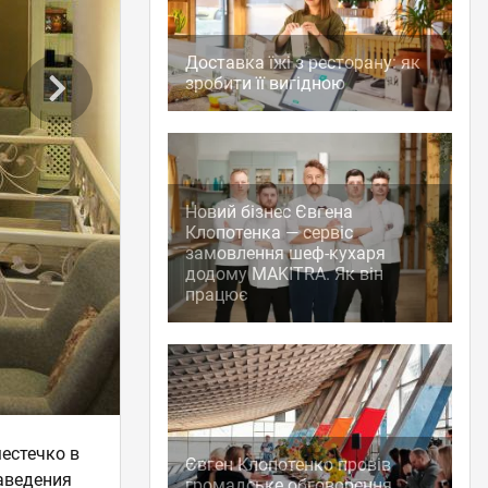
Доставка їжі з ресторану: як
зробити її вигідною
Новий бізнес Євгена
Клопотенка — сервіс
замовлення шеф-кухаря
додому MAKITRA. Як він
працює
местечко в
Євген Клопотенко провів
заведения
громадське обговорення