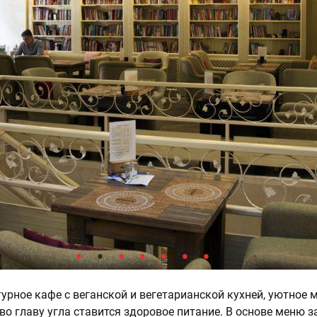
турное кафе с веганской и вегетарианской кухней, уютное 
 во главу угла ставится здоровое питание. В основе меню 