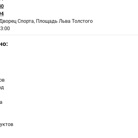
80
94
Дворец Спорта, Площадь Льва Толстого
23:00
но:
ов
юд
а
уктов
сы