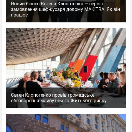
Новий бізнес Євгена Клопотенка — сервіс
замовлення шеф-кухаря додому MAKITRA. Як він
працює
Євген Клопотенко провів громадське
обговорення майбутнього Житнього ринку