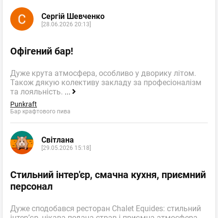
Сергій Шевченко
[28.06.2026 20:13]
Офігений бар!
Дуже крута атмосфера, особливо у дворику літом.
Також дякую колективу закладу за професіоналізм
та лояльність.
...
Punkraft
Бар крафтового пива
Світлана
[29.05.2026 15:18]
Стильний інтер'єр, смачна кухня, приємний
персонал
Дуже сподобався ресторан Chalet Equides: стильний
інтер’єр, цікава подача страв і приємна атмосфера.
...