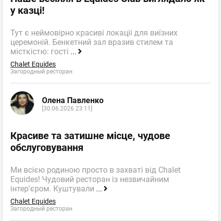
у казці!
Тут є неймовірно красиві локаціі для виїзних
церемоній. Бенкетний зал вразив стилем та
місткістю: гості
...
Chalet Equides
Загородный ресторан
Олена Павленко
[30.06.2026 23:11]
Красиве та затишне місце, чудове
обслуговування
Ми всією родиною просто в захваті від Chalet
Equides! Чудовий ресторан із незвичайним
інтер'єром. Куштували
...
Chalet Equides
Загородный ресторан