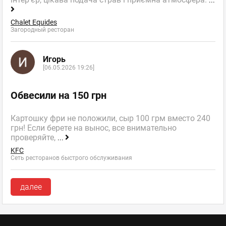
Chalet Equides
Загородный ресторан
Игорь
[06.05.2026 19:26]
Обвесили на 150 грн
Картошку фри не положили, сыр 100 грм вместо 240
грн! Если берете на вынос, все внимательно
проверяйте,
...
KFC
Сеть ресторанов быстрого обслуживания
далее