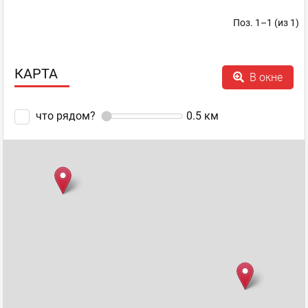
Поз. 1–1 (из 1)
КАРТА
В окне
что рядом?
0.5
км