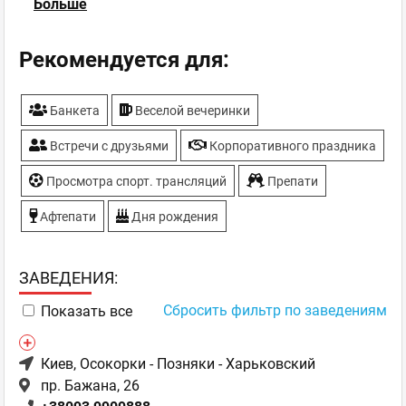
Больше
Парковка
Спортивные трансляции
ТВ-плазмы
Рекомендуется для:
Банкета
Веселой вечеринки
Встречи с друзьями
Корпоративного праздника
Просмотра спорт. трансляций
Препати
Афтепати
Дня рождения
ЗAВЕДЕНИЯ:
Сбросить фильтр по заведениям
Показать все
Киев
, Осокорки - Позняки - Харьковский
пр. Бажана, 26