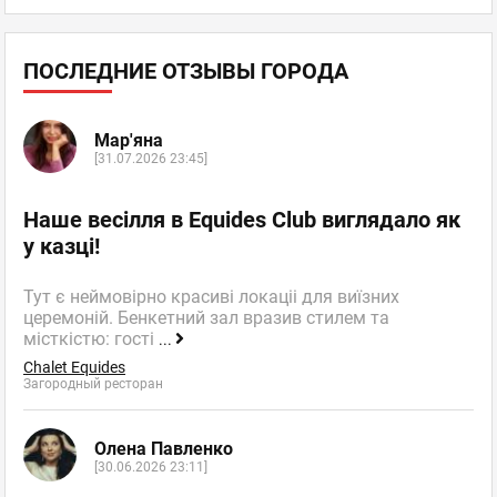
ПОСЛЕДНИЕ ОТЗЫВЫ ГОРОДА
Мар'яна
[31.07.2026 23:45]
Наше весілля в Equides Club виглядало як
у казці!
Тут є неймовірно красиві локаціі для виїзних
церемоній. Бенкетний зал вразив стилем та
місткістю: гості
...
Chalet Equides
Загородный ресторан
Олена Павленко
[30.06.2026 23:11]