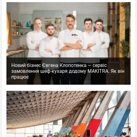
Новий бізнес Євгена Клопотенка — сервіс
замовлення шеф-кухаря додому MAKITRA. Як він
працює