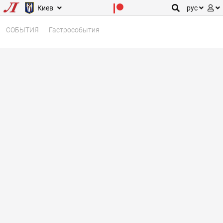
Киев
рус
СОБЫТИЯ
Гастрособытия