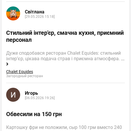
Світлана
[29.05.2026 15:18]
Стильний інтер'єр, смачна кухня, приємний
персонал
Дуже сподобався ресторан Chalet Equides: стильний
інтер’єр, цікава подача страв і приємна атмосфера.
...
Chalet Equides
Загородный ресторан
Игорь
[06.05.2026 19:26]
Обвесили на 150 грн
Картошку фри не положили, сыр 100 грм вместо 240