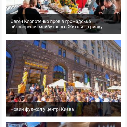
Євген Клопотенко провів громадське
обговорення майбутнього Житнього ринку
Новий фуд-хол у центрі Києва