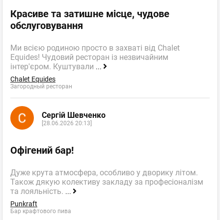
Красиве та затишне місце, чудове
обслуговування
Ми всією родиною просто в захваті від Chalet
Equides! Чудовий ресторан із незвичайним
інтер'єром. Куштували
...
Chalet Equides
Загородный ресторан
Сергій Шевченко
[28.06.2026 20:13]
Офігений бар!
Дуже крута атмосфера, особливо у дворику літом.
Також дякую колективу закладу за професіоналізм
та лояльність.
...
Punkraft
Бар крафтового пива