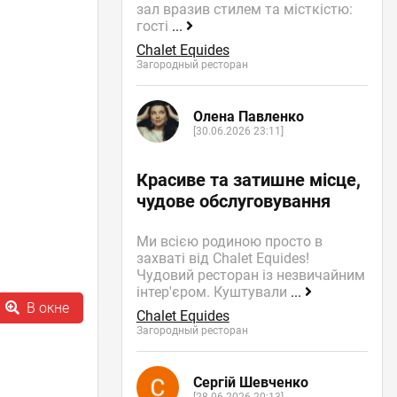
зал вразив стилем та місткістю:
гості
...
Chalet Equides
Загородный ресторан
Олена Павленко
[30.06.2026 23:11]
Красиве та затишне місце,
чудове обслуговування
Ми всією родиною просто в
захваті від Chalet Equides!
Чудовий ресторан із незвичайним
інтер'єром. Куштували
...
В окне
Chalet Equides
Загородный ресторан
Сергій Шевченко