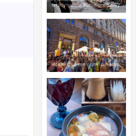
майбутнього Житнього ринку
Новий фуд-хол у центрі Києва