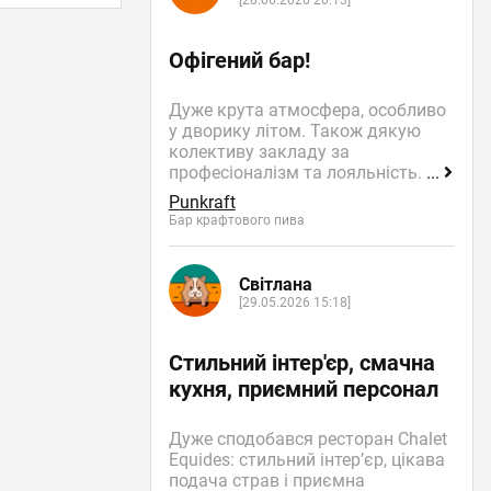
[28.06.2026 20:13]
Офігений бар!
Дуже крута атмосфера, особливо
у дворику літом. Також дякую
колективу закладу за
професіоналізм та лояльність.
...
Punkraft
Бар крафтового пива
Світлана
[29.05.2026 15:18]
Стильний інтер'єр, смачна
кухня, приємний персонал
Дуже сподобався ресторан Chalet
Equides: стильний інтер’єр, цікава
подача страв і приємна