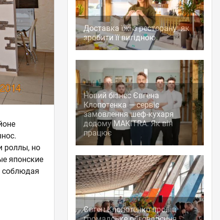
Доставка їжі з ресторану: як
зробити її вигідною
Новий бізнес Євгена
Клопотенка — сервіс
замовлення шеф-кухаря
додому MAKITRA. Як він
йоне
працює
ынос.
и роллы, но
ые японские
о соблюдая
Євген Клопотенко провів
громадське обговорення