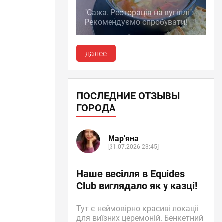
"Сажа. Ресторація на вугіллі":
Рекомендуємо спробувати!
далее
ПОСЛЕДНИЕ ОТЗЫВЫ
ГОРОДА
Мар'яна
[31.07.2026 23:45]
Наше весілля в Equides
Club виглядало як у казці!
Тут є неймовірно красиві локаціі
для виїзних церемоній. Бенкетний