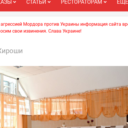
КАЗЫ
СТАТЬИ
РЕСТОРАТОРАМ
ЕЩ
й агрессией Мордора против Украины информация сайта вр
носим свои извинения. Слава Украине!
Хироши