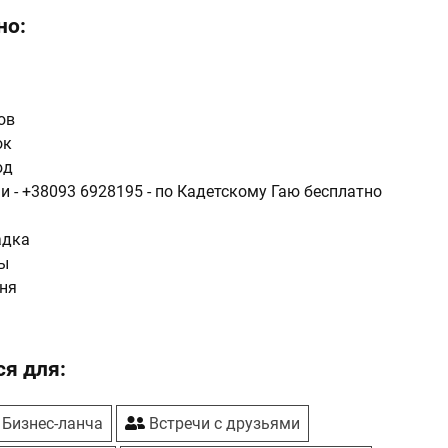
но:
ов
ок
юд
и -
+38093 6928195
- по Кадетскому Гаю бесплатно
адка
сы
ня
я для:
Бизнес-ланча
Встречи с друзьями