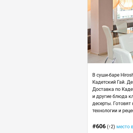
В суши-баре Hiro
Кадетский Гай. Де
Доставка по Каде
и другие блюда к
десерты. Готовят
технологии и рец
#606
(↑2)
место 