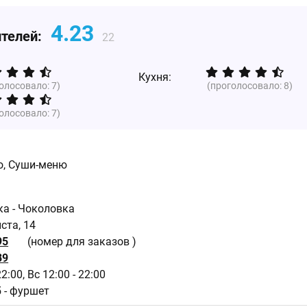
4.23
ителей:
22
Кухня:
голосовало:
7
)
(проголосовало:
8
)
голосовало:
7
)
о, Суши-меню
ка - Чоколовка
ста, 14
95
(номер для заказов )
89
22:00,
Вс 12:00 - 22:00
5 - фуршет