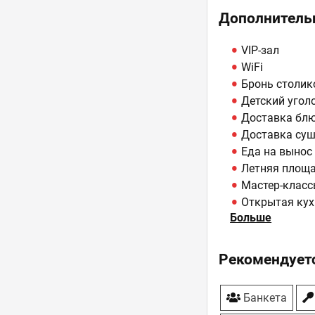
Дополнитель
VIP-зал
WiFi
Бронь столик
Детский угол
Доставка бл
Доставка суш
Еда на вынос
Летняя площ
Мастер-клас
Открытая кух
Больше
ТВ-плазмы
Рекомендуетс
Банкета