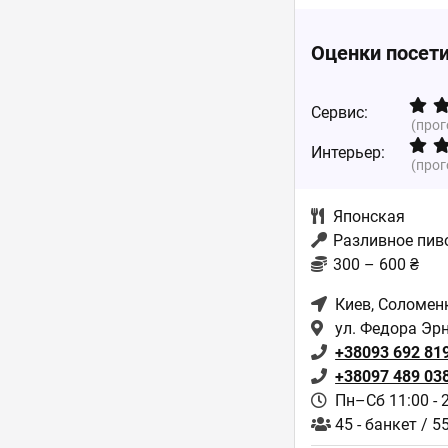
Оценки посет
Сервис:
(про
Интерьер:
(про
Японская
Разливное пив
300 – 600 ₴
Киев
, Соломен
ул. Федора Эрн
+38093 692 81
+38097 489 03
Пн–Сб 11:00 - 
45 - банкет / 5