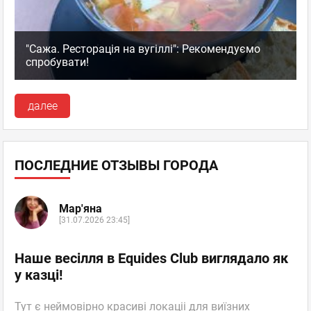
"Сажа. Ресторація на вугіллі": Рекомендуємо
спробувати!
далее
ПОСЛЕДНИЕ ОТЗЫВЫ ГОРОДА
Мар'яна
[31.07.2026 23:45]
Наше весілля в Equides Club виглядало як
у казці!
Тут є неймовірно красиві локаціі для виїзних