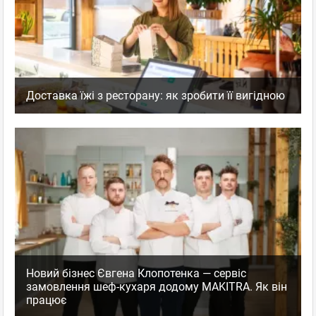
Доставка їжі з ресторану: як зробити її вигідною
Новий бізнес Євгена Клопотенка — сервіс
замовлення шеф-кухаря додому MAKITRA. Як він
працює