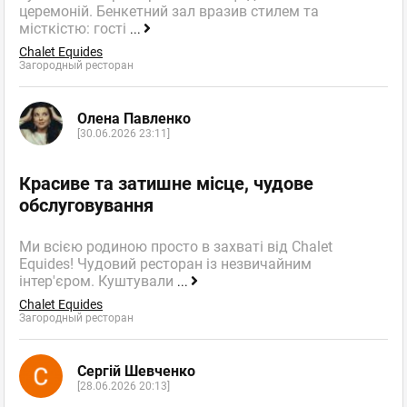
церемоній. Бенкетний зал вразив стилем та
місткістю: гості
...
Chalet Equides
Загородный ресторан
Олена Павленко
[30.06.2026 23:11]
Красиве та затишне місце, чудове
обслуговування
Ми всією родиною просто в захваті від Chalet
Equides! Чудовий ресторан із незвичайним
інтер'єром. Куштували
...
Chalet Equides
Загородный ресторан
Сергій Шевченко
[28.06.2026 20:13]