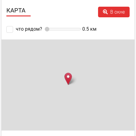
КАРТА
В окне
что рядом?
0.5
км