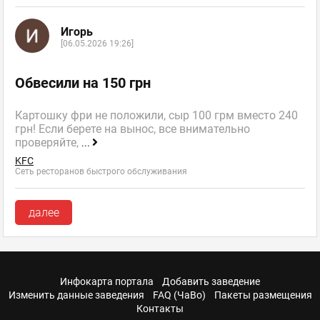
Игорь
[06.05.2026 19:26]
Обвесили на 150 грн
Картошку фри не положили, сыр 100 грм вместо 240
грн! Если берете на вынос, все внимательно
проверяйте,
...
KFC
Сеть ресторанов быстрого обслуживания
далее
Инфокарта портала
Добавить заведение
Изменить данные заведения
FAQ (ЧаВо)
Пакеты размещения
Контакты