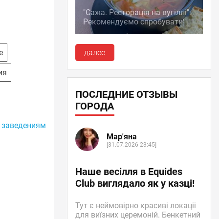
"Сажа. Ресторація на вугіллі":
Рекомендуємо спробувати!
далее
е
ия
ПОСЛЕДНИЕ ОТЗЫВЫ
ГОРОДА
 заведениям
Мар'яна
[31.07.2026 23:45]
Наше весілля в Equides
Club виглядало як у казці!
Тут є неймовірно красиві локаціі
для виїзних церемоній. Бенкетний