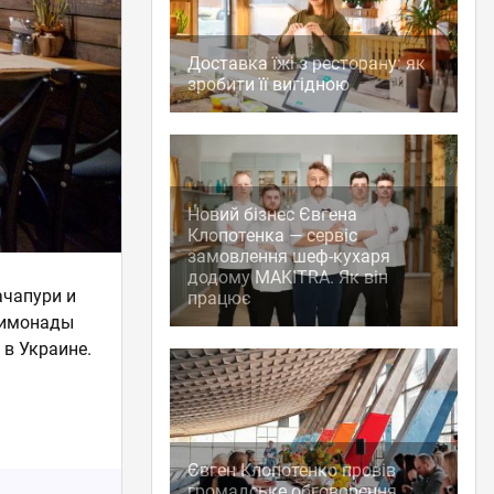
Доставка їжі з ресторану: як
зробити її вигідною
Новий бізнес Євгена
Клопотенка — сервіс
замовлення шеф-кухаря
додому MAKITRA. Як він
ачапури и
працює
 лимонады
 в Украине.
Євген Клопотенко провів
громадське обговорення