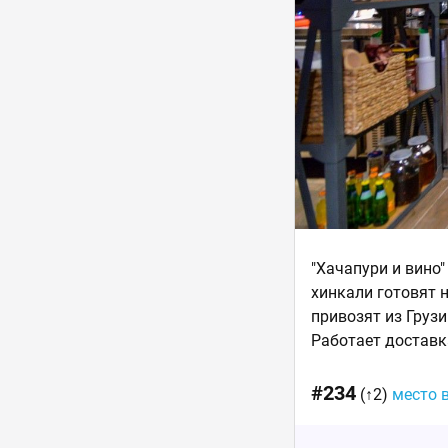
"Хачапури и вино"
хинкали готовят 
привозят из Грузи
Работает доставк
#234
(↑2)
место 