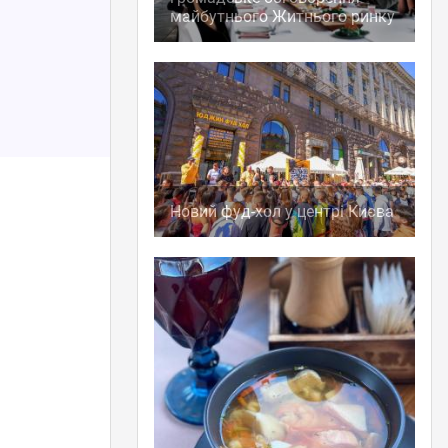
майбутнього Житнього ринку
Новий фуд-хол у центрі Києва