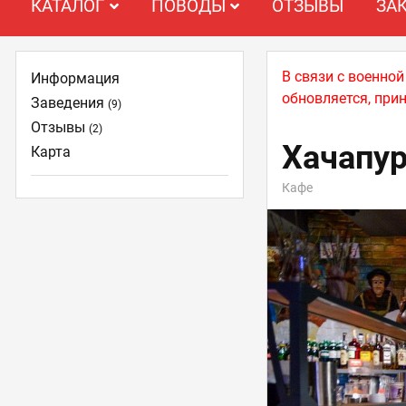
КАТАЛОГ
ПОВОДЫ
ОТЗЫВЫ
ЗА
В связи с военно
Информация
обновляется, при
Заведения
(9)
Отзывы
(2)
Хачапур
Карта
Кафе