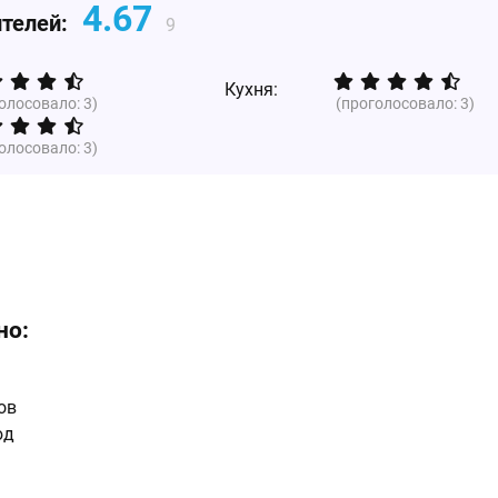
4.67
ителей:
9
Кухня:
голосовало:
3
)
(проголосовало:
3
)
голосовало:
3
)
но:
ов
юд