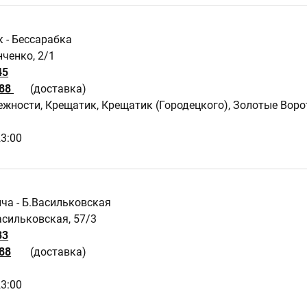
к - Бессарабка
нченко, 2/1
45
 88
(доставка)
жности, Крещатик, Крещатик (Городецкого), Золотые Воро
23:00
ича - Б.Васильковская
асильковская, 57/3
33
88
(доставка)
23:00