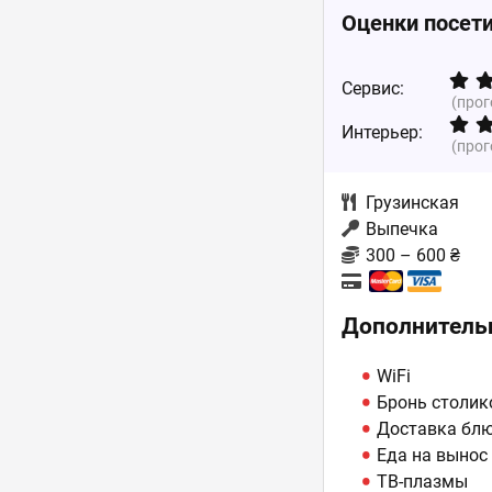
Оценки посет
Сервис:
(про
Интерьер:
(про
Грузинская
Выпечка
300 – 600 ₴
Дополнитель
WiFi
Бронь столик
Доставка бл
Еда на вынос
ТВ-плазмы