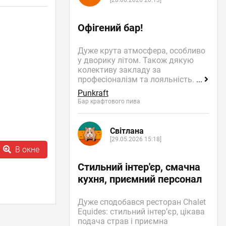
[28.06.2026 20:13]
Офігений бар!
Дуже крута атмосфера, особливо
у дворику літом. Також дякую
колективу закладу за
професіоналізм та лояльність.
...
Punkraft
Бар крафтового пива
Світлана
[29.05.2026 15:18]
В окне
Стильний інтер'єр, смачна
кухня, приємний персонал
Дуже сподобався ресторан Chalet
Equides: стильний інтер’єр, цікава
подача страв і приємна