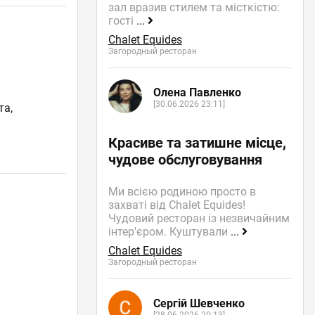
зал вразив стилем та місткістю:
гості
...
Chalet Equides
Загородный ресторан
Олена Павленко
[30.06.2026 23:11]
та,
Красиве та затишне місце,
чудове обслуговування
Ми всією родиною просто в
захваті від Chalet Equides!
Чудовий ресторан із незвичайним
інтер'єром. Куштували
...
Chalet Equides
Загородный ресторан
Сергій Шевченко