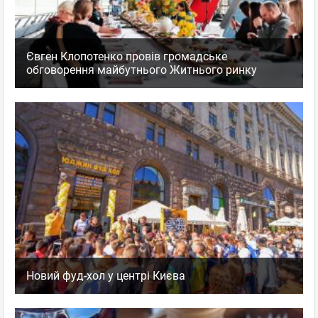
Євген Клопотенко провів громадське
обговорення майбутнього Житнього ринку
Новий фуд-хол у центрі Києва