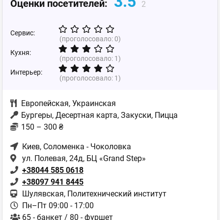
3.5
Оценки посетителей:
2
Сервис:
(проголосовало:
0
)
Кухня:
(проголосовало:
1
)
Интерьер:
(проголосовало:
1
)
Европейская
,
Украинская
Бургеры, Десертная карта, Закуски, Пицца
150 – 300 ₴
Киев
, Соломенка - Чоколовка
ул. Полевая, 24д, БЦ «Grand Step»
+38044 585 0618
+38097 941 8445
Шулявская, Политехнический институт
Пн–Пт 09:00 - 17:00
65 - банкет / 80 - фуршет