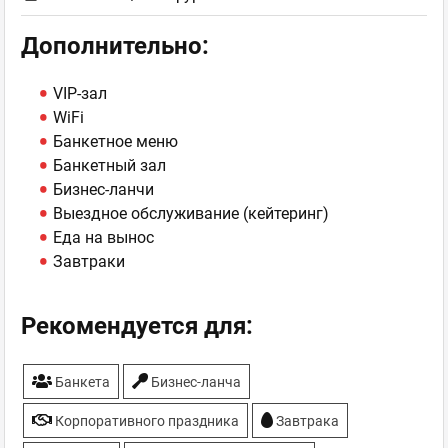
Дополнительно:
VIP-зал
WiFi
Банкетное меню
Банкетный зал
Бизнес-ланчи
Выездное обслуживание (кейтеринг)
Еда на вынос
Завтраки
Рекомендуется для:
Банкета
Бизнес-ланча
Корпоративного праздника
Завтрака