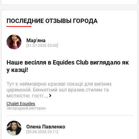
ПОСЛЕДНИЕ ОТЗЫВЫ ГОРОДА
Мар'яна
[31.07.2026 23:45]
Наше весілля в Equides Club виглядало як
у казці!
Тут є неймовірно красиві локаціі для виїзних
церемоній. Бенкетний зал вразив стилем та
місткістю: гості
...
Chalet Equides
Загородный ресторан
Олена Павленко
[30.06.2026 23:11]