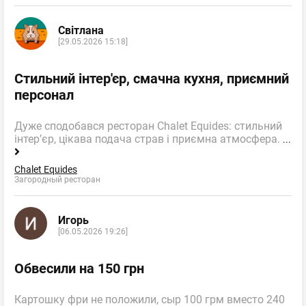
Світлана
[29.05.2026 15:18]
Стильний інтер'єр, смачна кухня, приємний
персонал
Дуже сподобався ресторан Chalet Equides: стильний
інтер’єр, цікава подача страв і приємна атмосфера.
...
Chalet Equides
Загородный ресторан
Игорь
[06.05.2026 19:26]
Обвесили на 150 грн
Картошку фри не положили, сыр 100 грм вместо 240