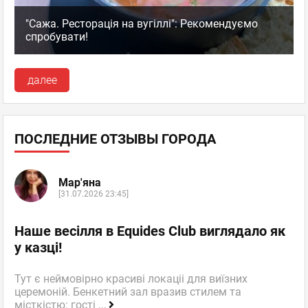
"Сажа. Ресторація на вугіллі": Рекомендуємо
спробувати!
далее
ПОСЛЕДНИЕ ОТЗЫВЫ ГОРОДА
Мар'яна
[31.07.2026 23:45]
Наше весілля в Equides Club виглядало як
у казці!
Тут є неймовірно красиві локаціі для виїзних
церемоній. Бенкетний зал вразив стилем та
місткістю: гості
...