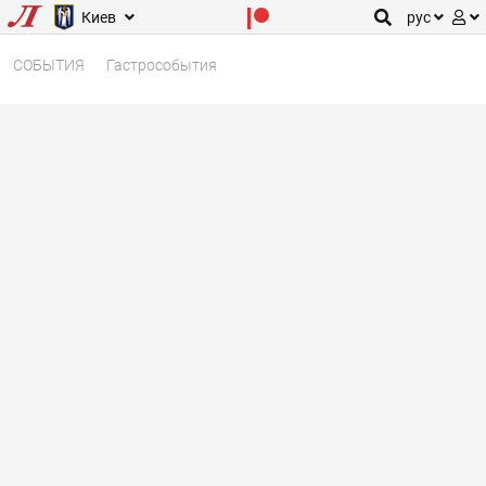
Киев
рус
СОБЫТИЯ
Гастрособытия