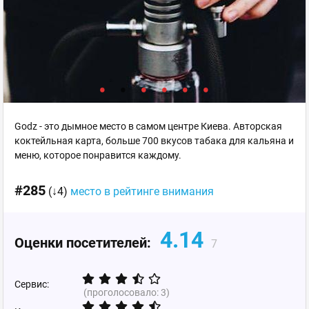
Godz - это дымное место в самом центре Киева. Авторская
коктейльная карта, больше 700 вкусов табака для кальяна и
меню, которое понравится каждому.
#285
(↓4)
место в рейтинге внимания
4.14
Оценки посетителей:
7
Сервис:
(проголосовало:
3
)