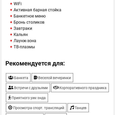
WiFi
Активная барная стойка
Банкетное меню
Бронь столиков
Завтраки
Кальян
Лаунж-зона
ТВ-плазмы
Рекомендуется для:
Банкета
Веселой вечеринки
Встречи с друзьями
Корпоративного праздника
Приятного уик-энда
Просмотра спорт. трансляций
Танцев