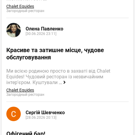
Chalet Equides
Загородный ресторан
Олена Павленко
[30.06.2026 23:11]
Красиве та затишне місце, чудове
обслуговування
Ми всією родиною просто в захваті від Chalet
Equides! Чудовий ресторан із незвичайним
інтер'єром. Куштували
...
Chalet Equides
Загородный ресторан
Сергій Шевченко
[28.06.2026 20:13]
Офігений бар!