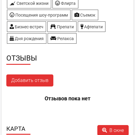
Светской жизни
Флирта
Посещения шоу-программ
Съемок
Бизнес-встреч
Препати
Афтепати
Дня рождения
Релакса
ОТЗЫВЫ
Добавить отзыв
Отзывов пока нет
КАРТА
В окне