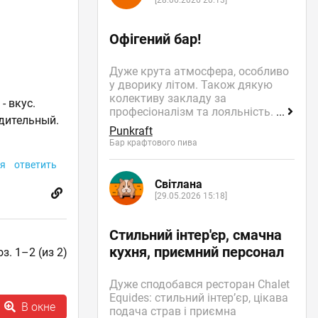
[28.06.2026 20:13]
Офігений бар!
Дуже крута атмосфера, особливо
у дворику літом. Також дякую
колективу закладу за
- вкус.
професіоналізм та лояльність.
...
дительный.
Punkraft
Бар крафтового пива
я
ответить
Світлана
[29.05.2026 15:18]
Стильний інтер'єр, смачна
кухня, приємний персонал
з. 1–2 (из 2)
Дуже сподобався ресторан Chalet
Equides: стильний інтер’єр, цікава
В окне
подача страв і приємна