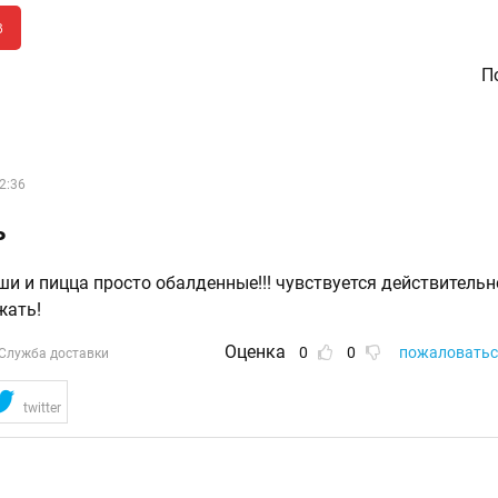
в
По
2:36
ь
уши и пицца просто обалденные!!! чувствуется действитель
жать!
Оценка
0
0
пожаловатьс
Служба доставки
twitter