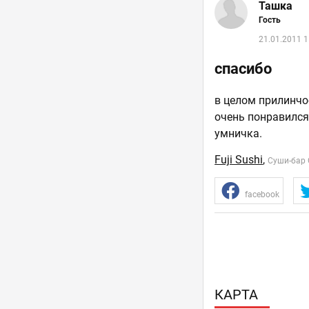
Ташка
Гость
21.01.2011 1
спасибо
в целом прилинчое
очень понравился
умничка.
Fuji Sushi
,
Суши-бар 
facebook
КАРТА