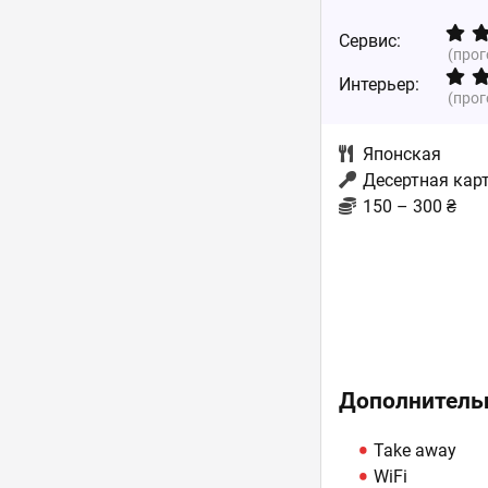
Сервис:
(про
Интерьер:
(про
Японская
Десертная кар
150 – 300 ₴
Дополнитель
Take away
WiFi