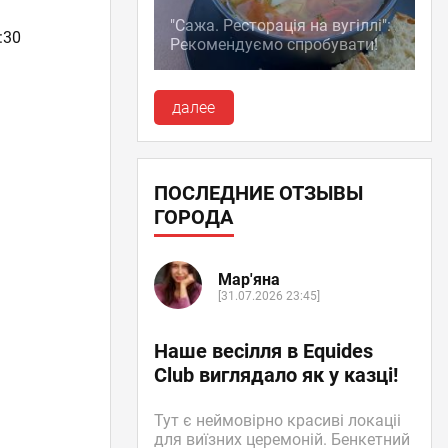
"Сажа. Ресторація на вугіллі":
:30
Рекомендуємо спробувати!
далее
ПОСЛЕДНИЕ ОТЗЫВЫ
ГОРОДА
Мар'яна
[31.07.2026 23:45]
Наше весілля в Equides
Club виглядало як у казці!
Тут є неймовірно красиві локаціі
для виїзних церемоній. Бенкетний