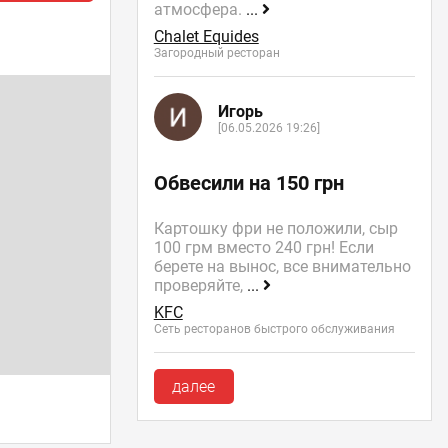
атмосфера.
...
Chalet Equides
Загородный ресторан
Игорь
[06.05.2026 19:26]
Обвесили на 150 грн
Картошку фри не положили, сыр
100 грм вместо 240 грн! Если
берете на вынос, все внимательно
проверяйте,
...
KFC
Сеть ресторанов быстрого обслуживания
далее