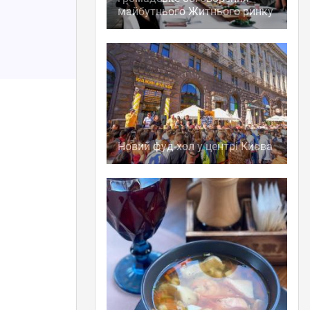
майбутнього Житнього ринку
Новий фуд-хол у центрі Києва