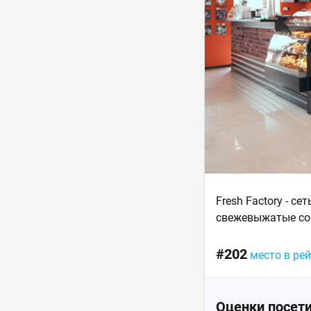
Fresh Factory - с
свежевыжатые сок
#202
место в ре
Оценки посет