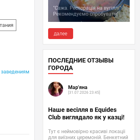
"Сажа. Ресторація на вугіллі":
Рекомендуємо спробувати!
тания
далее
ПОСЛЕДНИЕ ОТЗЫВЫ
ГОРОДА
 заведениям
Мар'яна
[31.07.2026 23:45]
Наше весілля в Equides
Club виглядало як у казці!
Тут є неймовірно красиві локаціі
для виїзних церемоній. Бенкетний