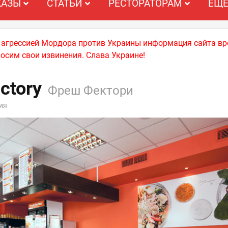
КАЗЫ
СТАТЬИ
РЕСТОРАТОРАМ
ЕЩ
й агрессией Мордора против Украины информация сайта вр
носим свои извинения. Слава Украине!
ctory
Фреш Фектори
ия