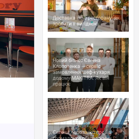
Доставка їжі з ресторану: як
зробити її вигідною
Новий бізнес Євгена
Клопотенка — сервіс
замовлення шеф-кухаря
додому MAKITRA. Як він
працює
Євген Клопотенко провів
громадське обговорення