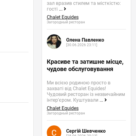
зал вразив стилем та місткістю:
гості
...
Chalet Equides
Загородный ресторан
Олена Павленко
[30.06.2026 23:11]
Красиве та затишне місце,
чудове обслуговування
Ми всією родиною просто в
захваті від Chalet Equides!
Чудовий ресторан із незвичайним
інтер'єром. Куштували
...
Chalet Equides
Загородный ресторан
Сергій Шевченко