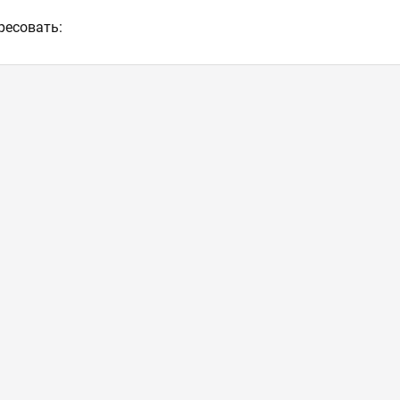
ресовать:
нского - Жилянская
за», ул. Саксаганского 120
09
ниверситет
21:00,
Сб–Вс 09:00 - 20:00
Демеевка - Голосієво
k», ул. Н. Амосова 12, 1 эт.
57
20:00