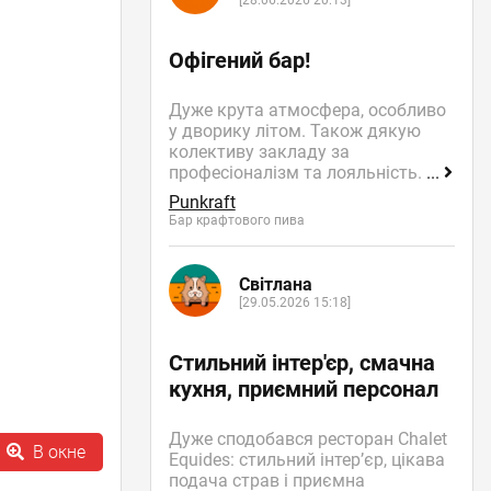
[28.06.2026 20:13]
Офігений бар!
Дуже крута атмосфера, особливо
у дворику літом. Також дякую
колективу закладу за
професіоналізм та лояльність.
...
Punkraft
Бар крафтового пива
Світлана
[29.05.2026 15:18]
Стильний інтер'єр, смачна
кухня, приємний персонал
Дуже сподобався ресторан Chalet
В окне
Equides: стильний інтер’єр, цікава
подача страв і приємна