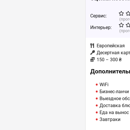
Сервис:
(про
Интерьер:
(про
Европейская
Десертная кар
150 – 300 ₴
Дополнитель
WiFi
Бизнес-ланчи
Выездное обс
Доставка бл
Еда на вынос
Завтраки