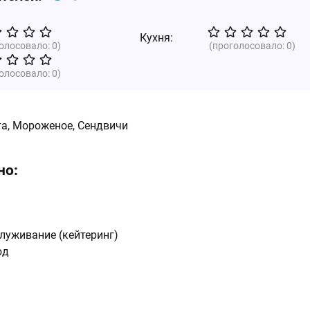
Кухня:
голосовало:
0
)
(проголосовало:
0
)
голосовало:
0
)
та, Мороженое, Сендвичи
но:
луживание (кейтеринг)
юд