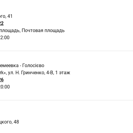
го, 41
22
 площадь, Почтовая площадь
22:00
Демеевка - Голосієво
k», ул. Н. Гринченко, 4-В, 1 этаж
26
20:00
цкого, 48
93