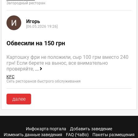
Загородный ресторан
Игорь
[06.05.2026 19:26]
Обвесили на 150 грн
Картошку фри не положили, сыр 100 грм вместо 240
грн! Если берете на вынос, все внимательно
проверяйте,
...
KFC
Сеть ресторанов быстрого обслуживания
далее
Инфокарта портала
Добавить заведение
Изменить данные заведения
FAQ (ЧаВо)
Пакеты размещения