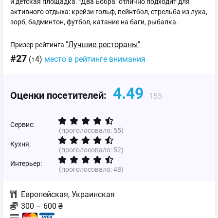
и детская площадка. "Два Бобра" отлично подходит для
активного отдыха: крейзи гольф, пейнтбол, стрельба из лука,
зорб, бадминтон, футбол, катание на баги, рыбалка.
"Лучшие рестораны"
Призер рейтинга
#27
(↑4)
место в рейтинге внимания
4.49
Оценки посетителей:
155
Сервис:
(проголосовало:
55
)
Кухня:
(проголосовало:
52
)
Интерьер:
(проголосовало:
48
)
Европейская
,
Украинская
300 – 600 ₴