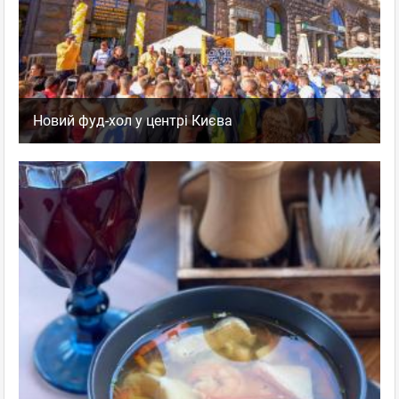
Новий фуд-хол у центрі Києва