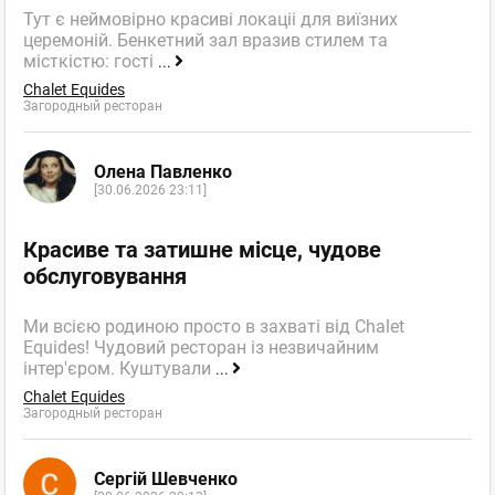
Тут є неймовірно красиві локаціі для виїзних
церемоній. Бенкетний зал вразив стилем та
місткістю: гості
...
Chalet Equides
Загородный ресторан
Олена Павленко
[30.06.2026 23:11]
Красиве та затишне місце, чудове
обслуговування
Ми всією родиною просто в захваті від Chalet
Equides! Чудовий ресторан із незвичайним
інтер'єром. Куштували
...
Chalet Equides
Загородный ресторан
Сергій Шевченко