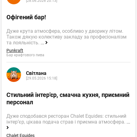
[28.06.2026 20:13]
Офігений бар!
Дуже крута атмосфера, особливо у дворику літом.
Також дякую колективу закладу за професіоналізм
та лояльність.
...
Punkraft
Бар крафтового пива
Світлана
[29.05.2026 15:18]
Стильний інтер'єр, смачна кухня, приємний
персонал
Дуже сподобався ресторан Chalet Equides: стильний
інтер’єр, цікава подача страв і приємна атмосфера.
...
Chalet Equides