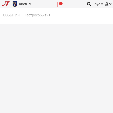
Киев
рус
СОБЫТИЯ
Гастрособытия