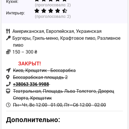
Кухня:
(проголосовало:
2
)
Интерьер:
(проголосовало:
2
)
Американская
,
Европейская
,
Украинская
Бургеры, Гриль-меню, Крафтовое пиво, Разливное
пиво
150 – 300 ₴
ЗАКРЫТ!
Киев
, Крещатик - Бессарабка
Бессарабская площадь 2
+38063 336 9988
Театральная, Площадь Льва Толстого, Дворец
Спорта, Крещатик
Пн–Чт, Вс 12:00 - 01:00,
Пт–Сб 12:00 - 02:00
Дополнительно: