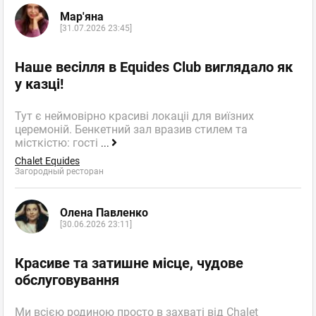
Мар'яна
[31.07.2026 23:45]
Наше весілля в Equides Club виглядало як
у казці!
Тут є неймовірно красиві локаціі для виїзних
церемоній. Бенкетний зал вразив стилем та
місткістю: гості
...
Chalet Equides
Загородный ресторан
Олена Павленко
[30.06.2026 23:11]
Красиве та затишне місце, чудове
обслуговування
Ми всією родиною просто в захваті від Chalet