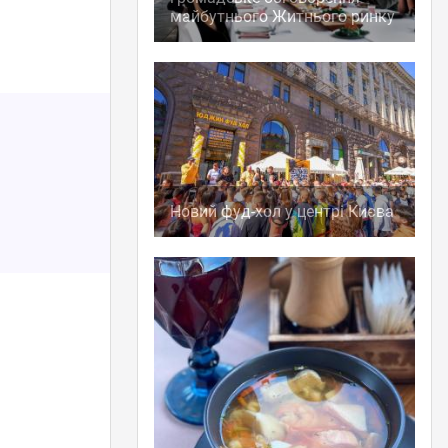
майбутнього Житнього ринку
Новий фуд-хол у центрі Києва