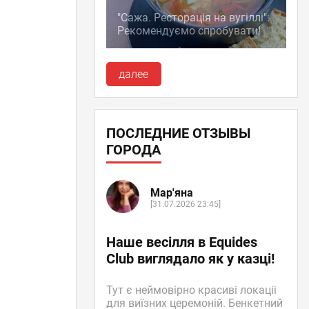
"Сажа. Ресторація на вугіллі":
Рекомендуємо спробувати!
далее
ПОСЛЕДНИЕ ОТЗЫВЫ
ГОРОДА
Мар'яна
[31.07.2026 23:45]
Наше весілля в Equides
Club виглядало як у казці!
Тут є неймовірно красиві локаціі
для виїзних церемоній. Бенкетний