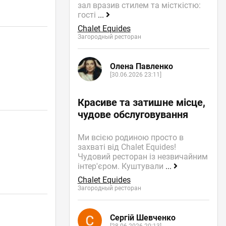
зал вразив стилем та місткістю:
гості
...
Chalet Equides
Загородный ресторан
Олена Павленко
[30.06.2026 23:11]
Красиве та затишне місце,
чудове обслуговування
Ми всією родиною просто в
захваті від Chalet Equides!
Чудовий ресторан із незвичайним
інтер'єром. Куштували
...
Chalet Equides
Загородный ресторан
Сергій Шевченко