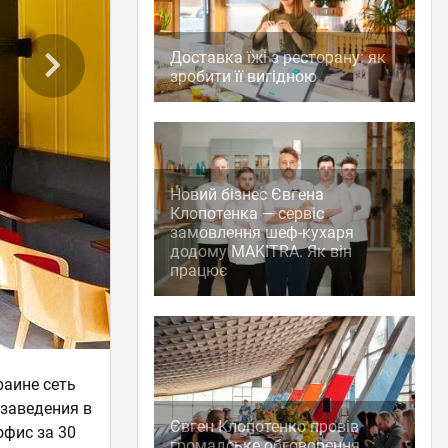
Доставка їжі з ресторану: як
зробити її вигідною
Новий бізнес Євгена
Клопотенка — сервіс
замовлення шеф-кухаря
додому MAKITRA. Як він
працює
раине сеть
 заведения в
Євген Клопотенко провів
офис за 30
громадське обговорення