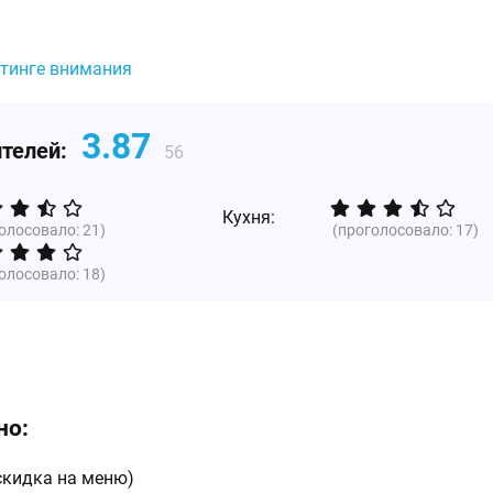
йтинге внимания
3.87
ителей:
56
Кухня:
голосовало:
21
)
(проголосовало:
17
)
голосовало:
18
)
но:
(скидка на меню)