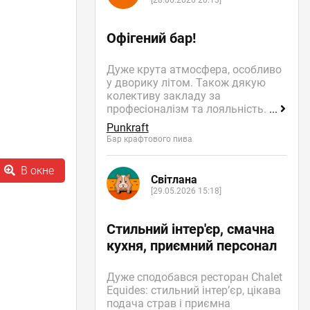
[28.06.2026 20:13]
Офігений бар!
Дуже крута атмосфера, особливо
у дворику літом. Також дякую
колективу закладу за
професіоналізм та лояльність.
...
Punkraft
Бар крафтового пива
В окне
Світлана
[29.05.2026 15:18]
Стильний інтер'єр, смачна
кухня, приємний персонал
Дуже сподобався ресторан Chalet
Equides: стильний інтер’єр, цікава
подача страв і приємна