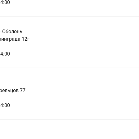
24:00
 - Оболонь
линграда 12г
24:00
трельцов 77
24:00
и - Позняки - Харьковский