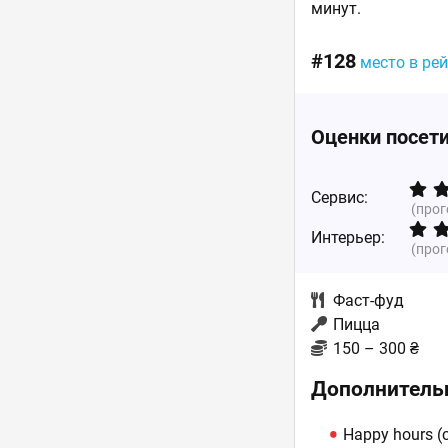
минут.
#128
место в ре
Оценки посет
Сервис:
(про
Интерьер:
(про
Фаст-фуд
Пицца
150 – 300 ₴
Дополнитель
Happy hours 