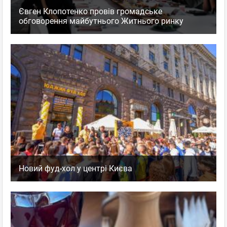
Євген Клопотенко провів громадське
обговорення майбутнього Житнього ринку
Новий фуд-хол у центрі Києва