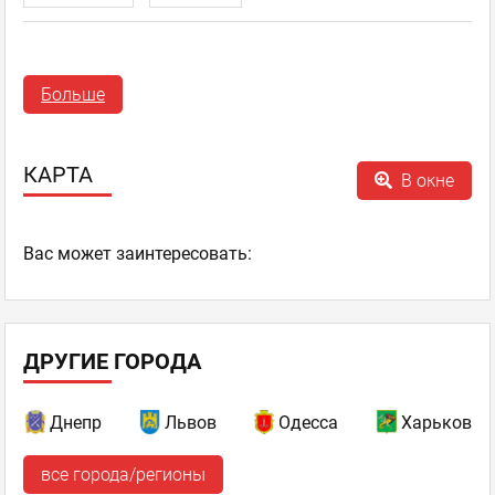
Ирина Мельниченко
Больше
Новичок
отзывов: 1
21.05.2020 11:54
КАРТА
В окне
Вкусно, быстро и по умеренной цене
Заказывали большую пиццу с ветчиной и грибами, так как
Ваc может заинтересовать:
она самая любимая в этой пиццерии. Привезли достаточно
быстро, пицца не успела остыть, что приятно. Вкусно, много
начинки, сыр тянется, в который раз мы остались довольны.
Cipollino pizza
,
Оценка
0
0
Пиццерия
ДРУГИЕ ГОРОДА
пожаловаться
ответить
Днепр
Львов
Одесса
Харьков
facebook
twitter
все города/регионы