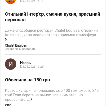
[29.05.2026 15:18]
Стильний інтер'єр, смачна кухня, приємний
персонал
Дуже сподобався ресторан Chalet Equides: стильний
інтер’єр, цікава подача страв і приємна атмосфера.
...
Chalet Equides
Загородный ресторан
Игорь
[06.05.2026 19:26]
Обвесили на 150 грн
Картошку фри не положили, сыр 100 грм вместо 240
грн! Если берете на вынос, все внимательно
проверяйте,
...
KFC