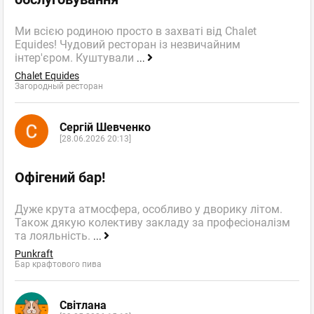
Ми всією родиною просто в захваті від Chalet
Equides! Чудовий ресторан із незвичайним
інтер'єром. Куштували
...
Chalet Equides
Загородный ресторан
Сергій Шевченко
[28.06.2026 20:13]
Офігений бар!
Дуже крута атмосфера, особливо у дворику літом.
Також дякую колективу закладу за професіоналізм
та лояльність.
...
Punkraft
Бар крафтового пива
Світлана