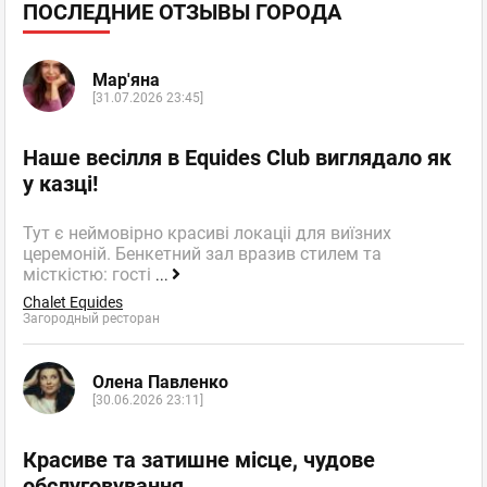
ПОСЛЕДНИЕ ОТЗЫВЫ ГОРОДА
Мар'яна
[31.07.2026 23:45]
Наше весілля в Equides Club виглядало як
у казці!
Тут є неймовірно красиві локаціі для виїзних
церемоній. Бенкетний зал вразив стилем та
місткістю: гості
...
Chalet Equides
Загородный ресторан
Олена Павленко
[30.06.2026 23:11]
Красиве та затишне місце, чудове
обслуговування