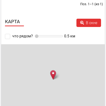
Поз. 1–1 (из 1)
КАРТА
В окне
что рядом?
0.5
км