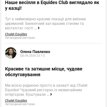
Наше весілля в Equides Club виглядало як
у казці!
Тут є неймовірно красиві локаціі для виїзних
церемоній. Бенкетний зал вразив стилем та
місткістю: гості
...
Chalet Equides
Загородный ресторан
Олена Павленко
[30.06.2026 23:11]
Красиве та затишне місце, чудове
обслуговування
Ми всією родиною просто в захваті від Chalet
Equides! Чудовий ресторан із незвичайним
інтер'єром. Куштували
...
Chalet Equides
Загородный ресторан