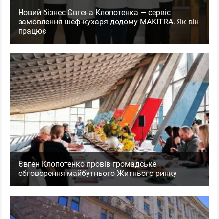
Новий бізнес Євгена Клопотенка — сервіс
замовлення шеф-кухаря додому MAKITRA. Як він
працює
Євген Клопотенко провів громадське
обговорення майбутнього Житнього ринку