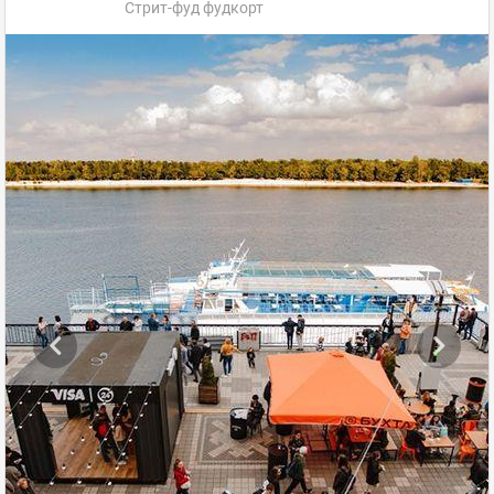
Стрит-фуд фудкорт