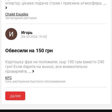
інтер’єр, цікава подача страв і приємна атмосфера.
...
Chalet Equides
Загородный ресторан
Игорь
[06.05.2026 19:26]
Обвесили на 150 грн
Картошку фри не положили, сыр 100 грм вместо 240
грн! Если берете на вынос, все внимательно
проверяйте,
...
KFC
Сеть ресторанов быстрого обслуживания
далее