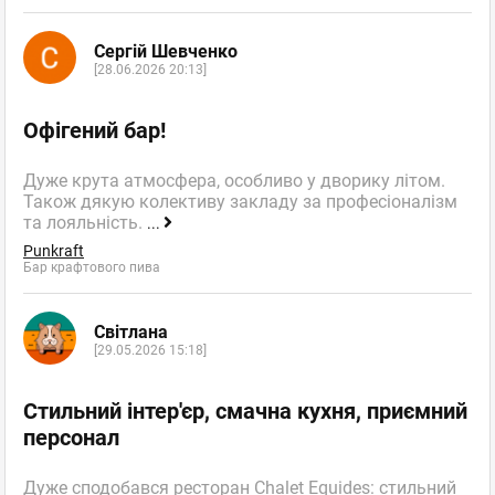
Сергій Шевченко
[28.06.2026 20:13]
Офігений бар!
Дуже крута атмосфера, особливо у дворику літом.
Також дякую колективу закладу за професіоналізм
та лояльність.
...
Punkraft
Бар крафтового пива
Світлана
[29.05.2026 15:18]
Стильний інтер'єр, смачна кухня, приємний
персонал
Дуже сподобався ресторан Chalet Equides: стильний