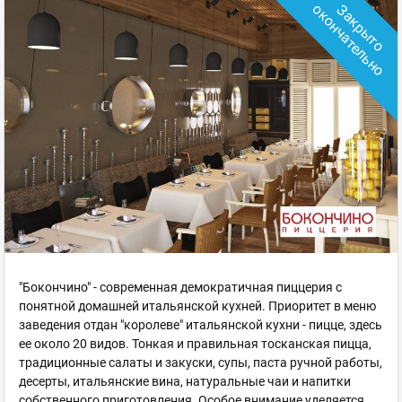
о
З
а
к
р
ы
т
о
о
к
о
н
ч
а
т
е
л
ь
н
"Бокончино" - современная демократичная пиццерия с
понятной домашней итальянской кухней. Приоритет в меню
заведения отдан "королеве" итальянской кухни - пицце, здесь
ее около 20 видов. Тонкая и правильная тосканская пицца,
традиционные салаты и закуски, супы, паста ручной работы,
десерты, итальянские вина, натуральные чаи и напитки
собственного приготовления. Особое внимание уделяется