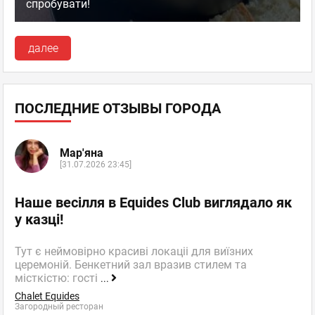
спробувати!
далее
ПОСЛЕДНИЕ ОТЗЫВЫ ГОРОДА
Мар'яна
[31.07.2026 23:45]
Наше весілля в Equides Club виглядало як
у казці!
Тут є неймовірно красиві локаціі для виїзних
церемоній. Бенкетний зал вразив стилем та
місткістю: гості
...
Chalet Equides
Загородный ресторан