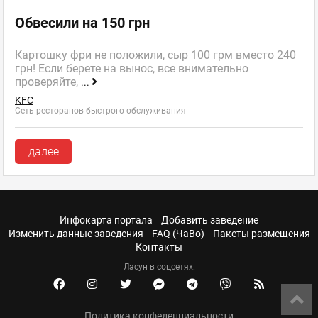
Обвесили на 150 грн
Картошку фри не положили, сыр 100 грм вместо 240
грн! Если берете на вынос, все внимательно
проверяйте,
...
KFC
Сеть ресторанов быстрого обслуживания
далее
Инфокарта портала
Добавить заведение
Изменить данные заведения
FAQ (ЧаВо)
Пакеты размещения
Контакты
Ласун в соцсетях:
Политика конфеденциальности