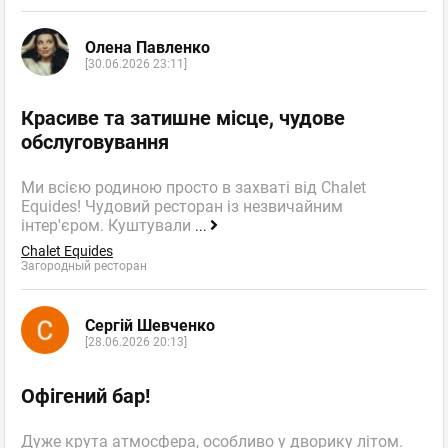
Олена Павленко
[30.06.2026 23:11]
Красиве та затишне місце, чудове
обслуговування
Ми всією родиною просто в захваті від Chalet
Equides! Чудовий ресторан із незвичайним
інтер'єром. Куштували
...
Chalet Equides
Загородный ресторан
Сергій Шевченко
[28.06.2026 20:13]
Офігений бар!
Дуже крута атмосфера, особливо у дворику літом.