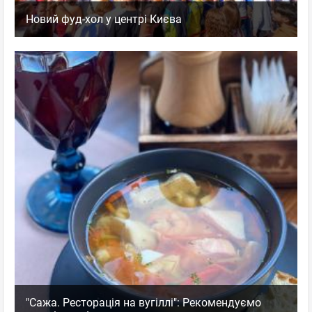
Новий фуд-хол у центрі Києва
"Сажа. Ресторація на вугіллі": Рекомендуємо