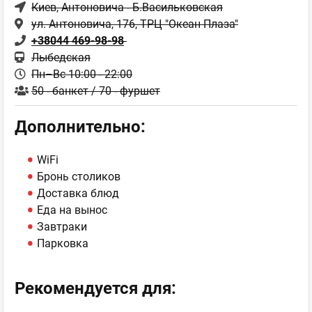
Киев
, Антоновича - Б.Васильковская
ул. Антоновича, 176, ТРЦ "Океан Плаза"
+38044 469-98-98
Лыбедская
Пн–Вс 10:00 - 22:00
50 - банкет / 70 - фуршет
Дополнительно:
WiFi
Бронь столиков
Доставка блюд
Еда на вынос
Завтраки
Парковка
Рекомендуется для: