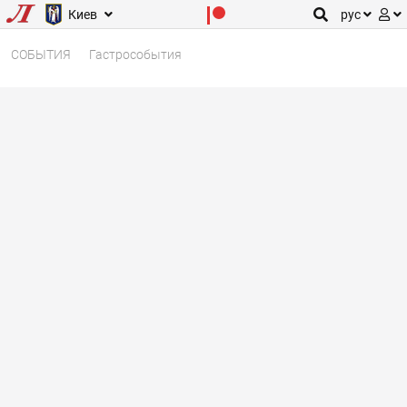
Киев
рус
СОБЫТИЯ
Гастрособытия