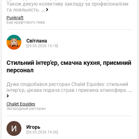
Також дякую колективу закладу за професіоналізм
та лояльність.
...
Punkraft
Бар крафтового пива
Світлана
[29.05.2026 15:18]
Стильний інтер'єр, смачна кухня, приємний
персонал
Дуже сподобався ресторан Chalet Equides: стильний
інтер’єр, цікава подача страв і приємна атмосфера.
...
Chalet Equides
Загородный ресторан
Игорь
[06.05.2026 19:26]