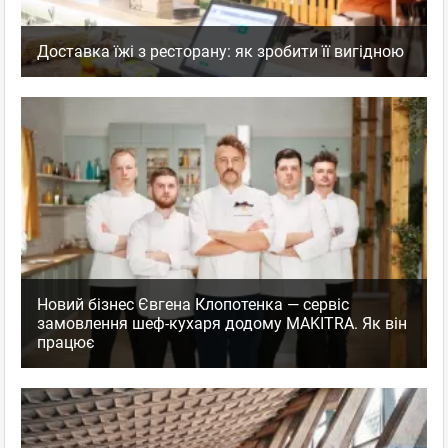
Доставка їжі з ресторану: як зробити її вигідною
Новий бізнес Євгена Клопотенка — сервіс
замовлення шеф-кухаря додому MAKITRA. Як він
працює