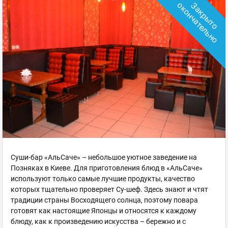
о
З
а
к
р
ы
т
о
о
к
о
н
ч
а
т
е
л
ь
н
Суши-бар «АльСаче» – небольшое уютное заведение на
Позняках в Киеве. Для приготовления блюд в «АльСаче»
используют только самые лучшие продукты, качество
которых тщательно проверяет Су-шеф. Здесь знают и чтят
традиции страны Восходящего солнца, поэтому повара
готовят как настоящие Японцы и относятся к каждому
блюду, как к произведению искусства – бережно и с