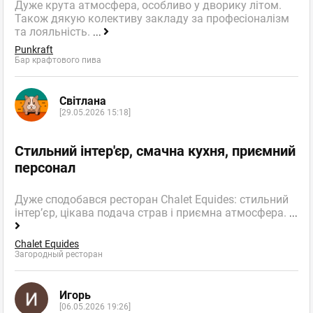
Дуже крута атмосфера, особливо у дворику літом.
Також дякую колективу закладу за професіоналізм
та лояльність.
...
Punkraft
Бар крафтового пива
Світлана
[29.05.2026 15:18]
Стильний інтер'єр, смачна кухня, приємний
персонал
Дуже сподобався ресторан Chalet Equides: стильний
інтер’єр, цікава подача страв і приємна атмосфера.
...
Chalet Equides
Загородный ресторан
Игорь
[06.05.2026 19:26]