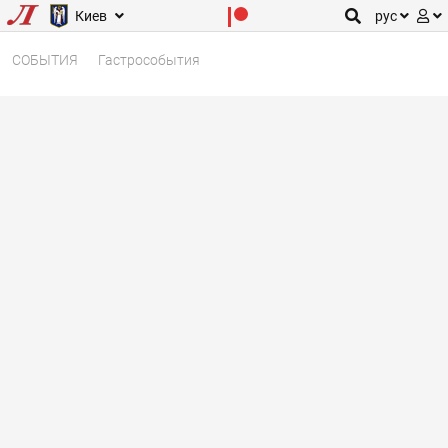
Киев
рус
СОБЫТИЯ
Гастрособытия