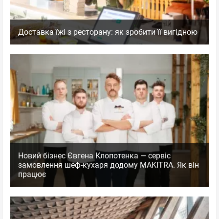
Доставка їжі з ресторану: як зробити її вигідною
Новий бізнес Євгена Клопотенка — сервіс
замовлення шеф-кухаря додому MAKITRA. Як він
працює