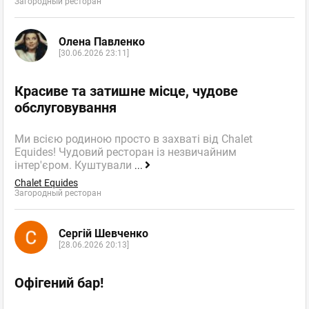
Загородный ресторан
Олена Павленко
[30.06.2026 23:11]
Красиве та затишне місце, чудове
обслуговування
Ми всією родиною просто в захваті від Chalet
Equides! Чудовий ресторан із незвичайним
інтер'єром. Куштували
...
Chalet Equides
Загородный ресторан
Сергій Шевченко
[28.06.2026 20:13]
Офігений бар!