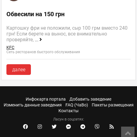
Обвесили на 150 грн
Картошку фри не положили, сыр 100 грм вместо 240
грн! Если берете на вынос, все внимательно
проверяйте,
...
KFC
Сеть ресторанов быстрого обслуживания
далее
Инфокарта портала
Добавить заведение
Изменить данные заведения
FAQ (ЧаВо)
Пакеты размещения
Контакты
Ласун в соцсетях: