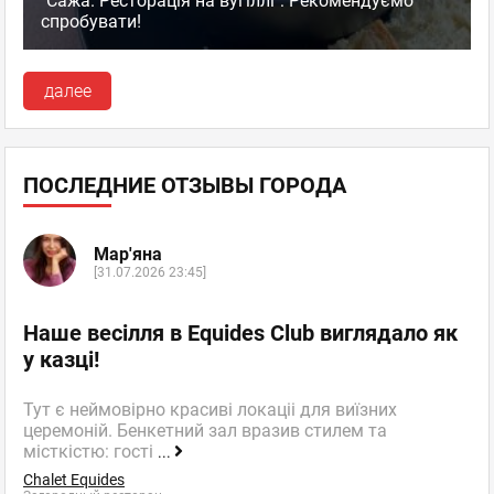
"Сажа. Ресторація на вугіллі": Рекомендуємо
спробувати!
далее
ПОСЛЕДНИЕ ОТЗЫВЫ ГОРОДА
Мар'яна
[31.07.2026 23:45]
Наше весілля в Equides Club виглядало як
у казці!
Тут є неймовірно красиві локаціі для виїзних
церемоній. Бенкетний зал вразив стилем та
місткістю: гості
...
Chalet Equides