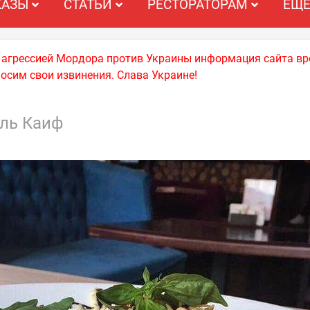
КАЗЫ
СТАТЬИ
РЕСТОРАТОРАМ
ЕЩ
й агрессией Мордора против Украины информация сайта вр
носим свои извинения. Слава Украине!
ль Каиф