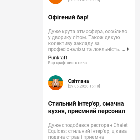
[28.06.2026 20:13]
Офігений бар!
Дуже крута атмосфера, особливо
у дворику літом. Також дякую
колективу закладу за
професіоналізм та лояльність.
...
Punkraft
Бар крафтового пива
Світлана
[29.05.2026 15:18]
Стильний інтер'єр, смачна
кухня, приємний персонал
Дуже сподобався ресторан Chalet
Equides: стильний інтер’єр, цікава
подача страв і приємна