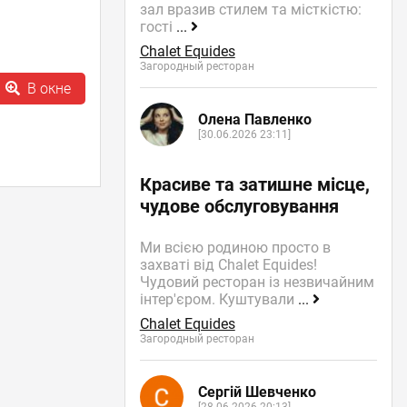
зал вразив стилем та місткістю:
гості
...
Chalet Equides
Загородный ресторан
В окне
Олена Павленко
[30.06.2026 23:11]
Красиве та затишне місце,
чудове обслуговування
Ми всією родиною просто в
захваті від Chalet Equides!
Чудовий ресторан із незвичайним
інтер'єром. Куштували
...
Chalet Equides
Загородный ресторан
Сергій Шевченко