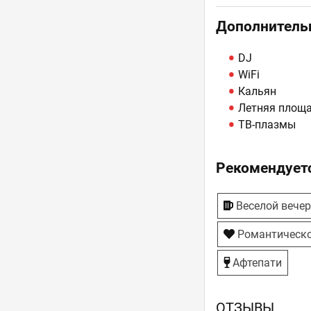
Дополнитель
DJ
WiFi
Кальян
Летняя площ
ТВ-плазмы
Рекомендуетс
Веселой вече
Романтическо
Афтепати
ОТЗЫВЫ