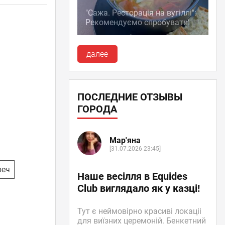
"Сажа. Ресторація на вугіллі":
Рекомендуємо спробувати!
далее
ПОСЛЕДНИЕ ОТЗЫВЫ
ГОРОДА
Мар'яна
[31.07.2026 23:45]
реч
Наше весілля в Equides
Club виглядало як у казці!
Тут є неймовірно красиві локаціі
для виїзних церемоній. Бенкетний