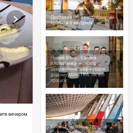
Доставка їжі з ресторану: як
зробити її вигідною
Новий бізнес Євгена
Клопотенка — сервіс
замовлення шеф-кухаря
додому MAKITRA. Як він
працює
дите вечером
Євген Клопотенко провів
громадське обговорення