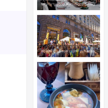
майбутнього Житнього ринку
Новий фуд-хол у центрі Києва