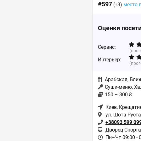
#597
(↑3)
место 
Оценки посет
Сервис:
(про
Интерьер:
(про
Арабская
,
Бли
Суши-меню, Ха
150 – 300 ₴
Киев
, Крещати
ул. Шота Руст
+38093 599 09
Дворец Спорта
Пн–Чт 09:00 - 