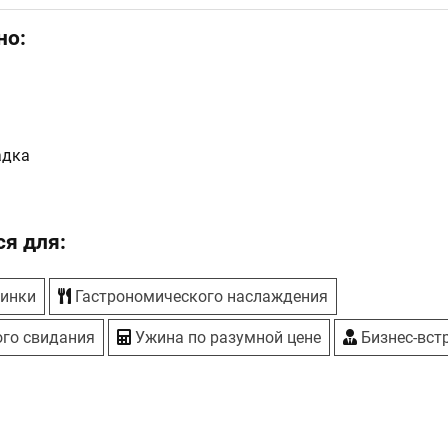
но:
адка
я для:
ринки
Гастрономического наслаждения
го свидания
Ужина по разумной цене
Бизнес-вст