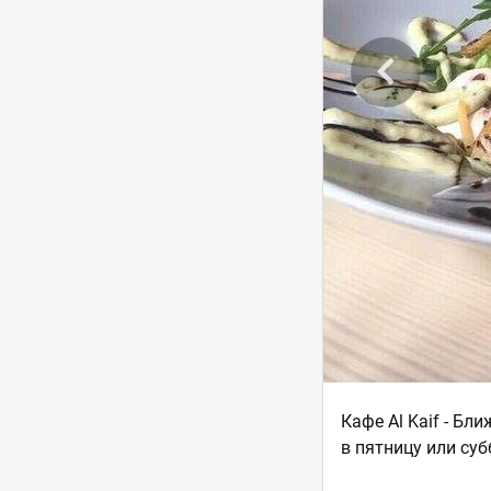
Кафе Al Kaif - Бл
в пятницу или су