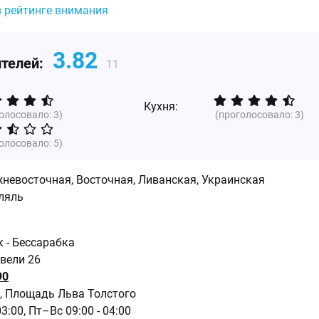
в рейтинге внимания
3.82
ителей:
11
Кухня:
голосовало:
3
)
(проголосовало:
3
)
голосовало:
5
)
жневосточная
,
Восточная
,
Ливанская
,
Украинская
ляль
к - Бессарабка
авели 26
90
, Площадь Льва Толстого
03:00,
Пт–Вс 09:00 - 04:00