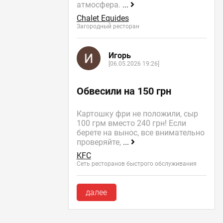
атмосфера.
...
Chalet Equides
Загородный ресторан
Игорь
[06.05.2026 19:26]
Обвесили на 150 грн
Картошку фри не положили, сыр
100 грм вместо 240 грн! Если
берете на вынос, все внимательно
проверяйте,
...
KFC
Сеть ресторанов быстрого обслуживания
далее