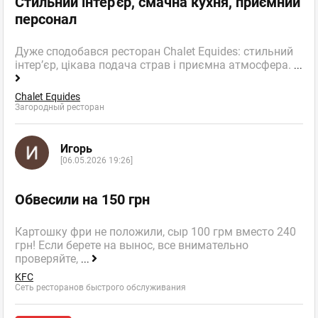
Стильний інтер'єр, смачна кухня, приємний
персонал
Дуже сподобався ресторан Chalet Equides: стильний
інтер’єр, цікава подача страв і приємна атмосфера.
...
Chalet Equides
Загородный ресторан
Игорь
[06.05.2026 19:26]
Обвесили на 150 грн
Картошку фри не положили, сыр 100 грм вместо 240
грн! Если берете на вынос, все внимательно
проверяйте,
...
KFC
Сеть ресторанов быстрого обслуживания