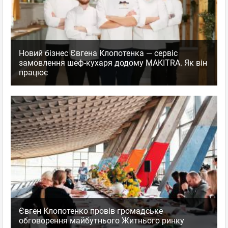
Новий бізнес Євгена Клопотенка — сервіс
замовлення шеф-кухаря додому MAKITRA. Як він
працює
Євген Клопотенко провів громадське
обговорення майбутнього Житнього ринку