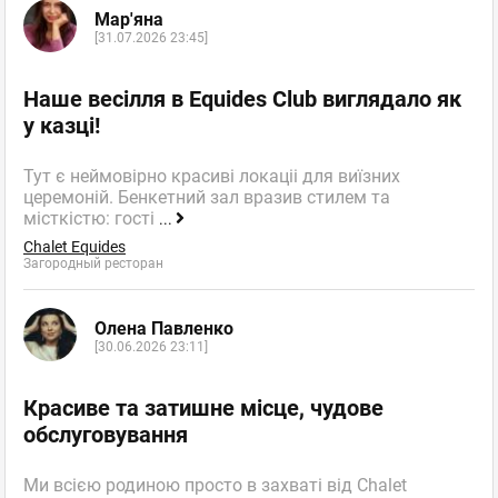
Мар'яна
[31.07.2026 23:45]
Наше весілля в Equides Club виглядало як
у казці!
Тут є неймовірно красиві локаціі для виїзних
церемоній. Бенкетний зал вразив стилем та
місткістю: гості
...
Chalet Equides
Загородный ресторан
Олена Павленко
[30.06.2026 23:11]
Красиве та затишне місце, чудове
обслуговування
Ми всією родиною просто в захваті від Chalet