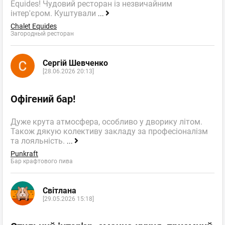
Equides! Чудовий ресторан із незвичайним
інтер'єром. Куштували
...
Chalet Equides
Загородный ресторан
Сергій Шевченко
[28.06.2026 20:13]
Офігений бар!
Дуже крута атмосфера, особливо у дворику літом.
Також дякую колективу закладу за професіоналізм
та лояльність.
...
Punkraft
Бар крафтового пива
Світлана
[29.05.2026 15:18]