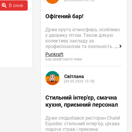
[28.06.2026 20:13]
В окне
Офігений бар!
Дуже крута атмосфера, особливо
у дворику літом. Також дякую
колективу закладу за
професіоналізм та лояльність.
...
Punkraft
Бар крафтового пива
Світлана
[29.05.2026 15:18]
Стильний інтер'єр, смачна
кухня, приємний персонал
Дуже сподобався ресторан Chalet
Equides: стильний інтер’єр, цікава
подача страв і приємна