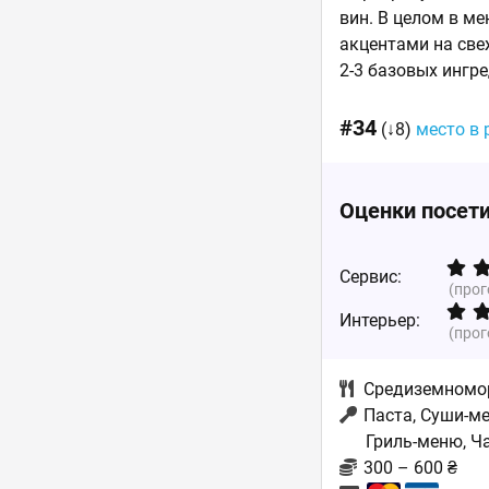
вин. В целом в м
акцентами на све
2-3 базовых ингр
#34
(↓8)
место в 
Оценки посет
Сервис:
(про
Интерьер:
(про
Средиземномо
Паста, Суши-ме
Гриль-меню, Ч
300 – 600 ₴