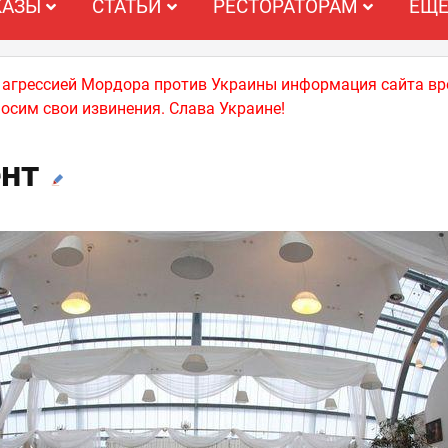
КАЗЫ
СТАТЬИ
РЕСТОРАТОРАМ
ЕЩ
й агрессией Мордора против Украины информация сайта вр
носим свои извинения. Слава Украине!
нт