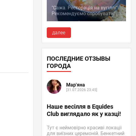
"Сажа. Ресторація на вугіллі":
Рекомендуємо спробувати!
далее
ПОСЛЕДНИЕ ОТЗЫВЫ
ГОРОДА
Мар'яна
[31.07.2026 23:45]
Наше весілля в Equides
Club виглядало як у казці!
Тут є неймовірно красиві локаціі
для виїзних церемоній. Бенкетний