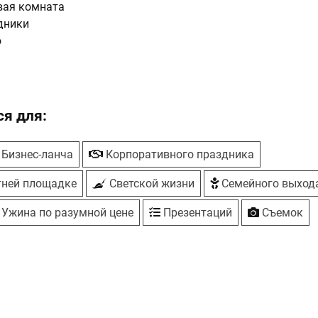
вая комната
дники
ю
дка - во внутреннем дворе клуба, с двумя бассейнами
сплатная, охраняемая. 450 мест
я для:
Бизнес-ланча
Корпоративного праздника
тней площадке
Светской жизни
Семейного выход
Ужина по разумной цене
Презентаций
Съемок