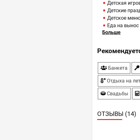
Детская игро
Детские праз
Детское мен
Еда на вынос
Больше
Завтраки
Летняя площа
Парковка - бе
Рекомендуетс
Сауна, Баня
Свадьбы
Банкета
ТВ-плазмы
Отдыха на ле
Свадьбы
ОТЗЫВЫ (14)