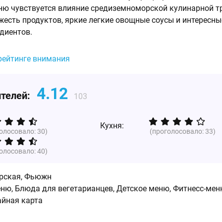
еню чувствуется влияние средиземноморской кулинарной т
жесть продуктов, яркие легкие овощные соусы и интересны
едиентов.
рейтинге внимания
4.12
ителей:
103
Кухня:
голосовало:
30
)
(проголосовало:
33
)
голосовало:
40
)
рская
,
Фьюжн
ню, Блюда для вегетарианцев, Детское меню, Фитнесс-мен
айная карта