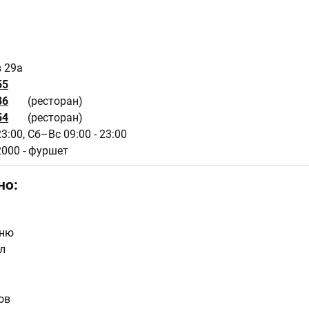
в 29а
55
86
(ресторан)
54
(ресторан)
23:00,
Сб–Вс 09:00 - 23:00
 2000 - фуршет
но:
еню
л
ов