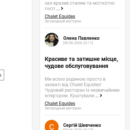
зал вразив стилем та місткістю:
гості
...
Chalet Equides
Загородный ресторан
Олена Павленко
[30.06.2026 23:11]
Красиве та затишне місце,
чудове обслуговування
а
Ми всією родиною просто в
захваті від Chalet Equides!
Чудовий ресторан із незвичайним
інтер'єром. Куштували
...
Chalet Equides
Загородный ресторан
Сергій Шевченко