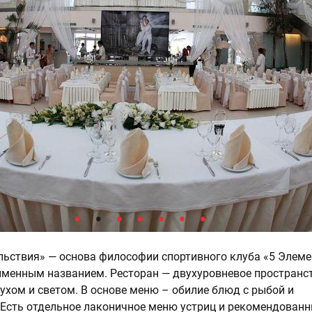
ьствия» — основа философии спортивного клуба «5 Элеме
именным названием. Ресторан — двухуровневое пространст
ухом и светом. В основе меню – обилие блюд с рыбой и
Есть отдельное лаконичное меню устриц и рекомендованн