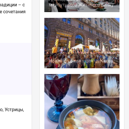
радиции – с
майбутнього Житнього ринку
е сочетания
Новий фуд-хол у центрі Києва
ю, Устрицы,