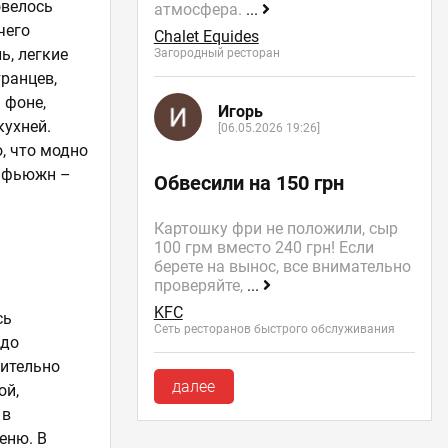
овелось
атмосфера.
...
чего
Chalet Equides
ь, легкие
Загородный ресторан
ранцев,
 фоне,
Игорь
кухней.
[06.05.2026 19:26]
, что модно
ю фьюжн –
Обвесили на 150 грн
Картошку фри не положили, сыр
100 грм вместо 240 грн! Если
берете на вынос, все внимательно
проверяйте,
...
KFC
сь
Сеть ресторанов быстрого обслуживания
юдо
нительно
далее
ой,
 в
еню. В