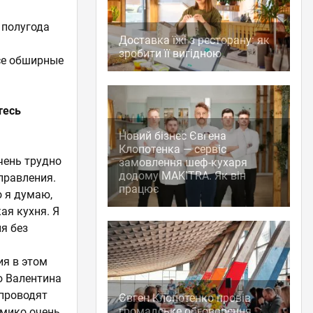
 полугода
Доставка їжі з ресторану: як
зробити її вигідною
се обширные
тесь
Новий бізнес Євгена
Клопотенка — сервіс
очень трудно
замовлення шеф-кухаря
додому MAKITRA. Як він
аправления.
працює
о я думаю,
ая кухня. Я
я без
ия в этом
ю Валентина
 проводят
Євген Клопотенко провів
громадське обговорення
амико очень