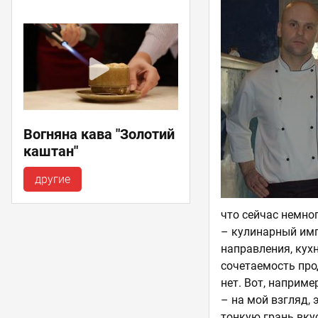
Вогняна кава "Золотий
каштан"
другие
что сейчас немног
– кулинарный имп
направления, кух
сочетаемость про
нет. Вот, наприме
– на мой взгляд, 
тонкую грань вку