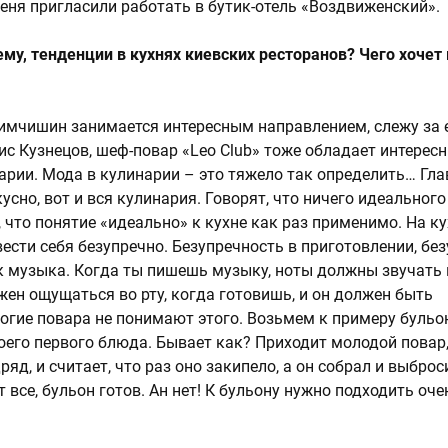
меня пригласили работать в бутик-отель «Воздвиженский».
ему, тенденции в кухнях киевских ресторанов? Чего хочет
 Тимчишин занимается интересным направлением, слежу за 
ис Кузнецов, шеф-повар «Leo Club» тоже обладает интерес
арии. Мода в кулинарии – это тяжело так определить… Гла
усно, вот и вся кулинария. Говорят, что ничего идеального
, что понятие «идеально» к кухне как раз применимо. На ку
вести себя безупречно. Безупречность в приготовлении, бе
ак музыка. Когда ты пишешь музыку, ноты должны звучать 
жен ощущаться во рту, когда готовишь, и он должен быть
гие повара не понимают этого. Возьмем к примеру бульон
воего первого блюда. Бывает как? Приходит молодой повар,
яд, и считает, что раз оно закипело, а он собрал и выброс
 все, бульон готов. Ан нет! К бульону нужно подходить оче