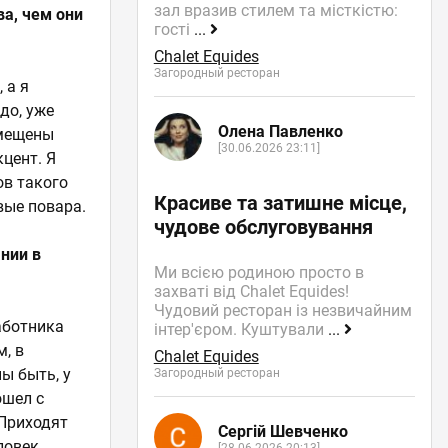
зал вразив стилем та місткістю:
а, чем они
гості
...
Chalet Equides
Загородный ресторан
 а я
до, уже
Олена Павленко
змещены
[30.06.2026 23:11]
кцент. Я
ов такого
Красиве та затишне місце,
вые повара.
чудове обслуговування
нии в
Ми всією родиною просто в
захваті від Chalet Equides!
Чудовий ресторан із незвичайним
работника
інтер'єром. Куштували
...
м, в
Chalet Equides
ы быть, у
Загородный ресторан
ошел с
 Приходят
Сергій Шевченко
ловек