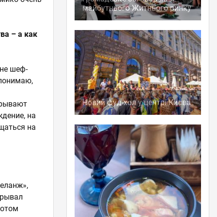
майбутнього Житнього ринку
ва – а как
ане шеф-
 понимаю,
Новий фуд-хол у центрі Києва
крывают
ждение, на
бщаться на
Меланж»,
крывал
Потом