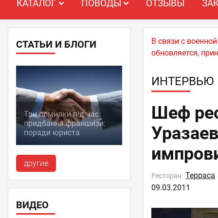
КАТАЛОГ
ПОВОДЫ
ОТЗЫВЫ
ЗА
В связи с военно
СТАТЬИ И БЛОГИ
обновляется, при
ИНТЕРВЬЮ
Шеф рес
Три помилки під час
придбання франшизи:
Уразаев
поради юриста
импрови
другие
Терраса
Ресторан
09.03.2011
ВИДЕО