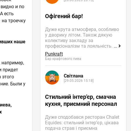
[28.06.2026 20:13]
 видно и по
А есть
Офігений бар!
– на троечку
Дуже крута атмосфера, особливо
у дворику літом. Також дякую
колективу закладу за
чивших наше
професіоналізм та лояльність.
...
Punkraft
Бар крафтового пива
, например,
и придет
Світлана
з этого
[29.05.2026 15:18]
ние. Были у
Стильний інтер'єр, смачна
кухня, приємний персонал
Киева,
х
Дуже сподобався ресторан Chalet
Equides: стильний інтер’єр, цікава
подача страв і приємна