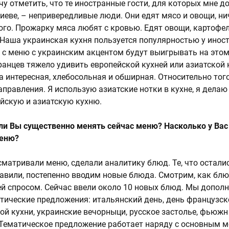
чу отметить, что те иностранные гости, для которых мне д
Киеве, – непривередливые люди. Они едят мясо и овощи, ни
ого. Прожарку мяса любят с кровью. Едят овощи, картофел
Наша украинская кухня пользуется популярностью у иност
 с меню с украинским акцентом будут выигрывать на этом
ранцев тяжело удивить европейской кухней или азиатской 
а интересная, хлебосольная и обширная. Относительно того
направления. Я использую азиатские нотки в кухне, я дела
йскую и азиатскую кухню.
 ли Вы существенно менять сейчас меню? Насколько у Вас
меню?
сматривали меню, сделали аналитику блюд. Те, что остали
авили, постепенно вводим новые блюда. Смотрим, как бл
тей спросом. Сейчас ввели около 10 новых блюд. Мы допол
тические предложения: итальянский день, день французск
й кухни, украинские вечорныци, русское застолье, фьюжн
 Тематическое предложение работает наряду с основным м