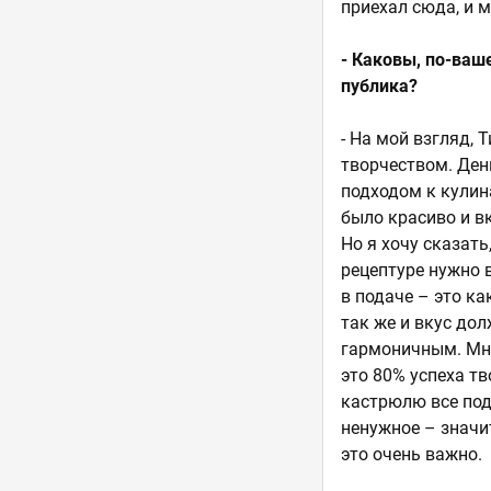
приехал сюда, и 
- Каковы, по-ваш
публика?
- На мой взгляд,
творчеством. Ден
подходом к кулин
было красиво и вк
Но я хочу сказать
рецептуре нужно 
в подаче – это к
так же и вкус дол
гармоничным. Мно
это 80% успеха т
кастрюлю все подр
ненужное – значит
это очень важно.