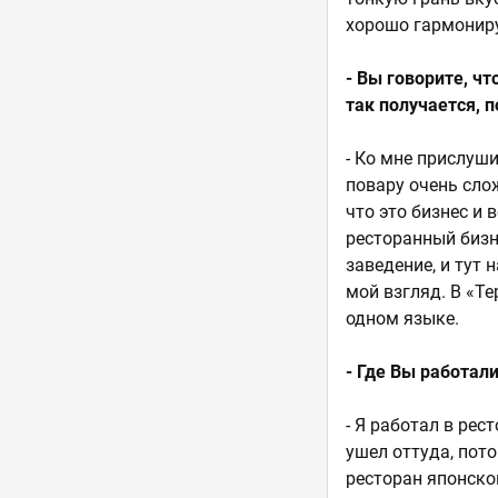
хорошо гармониру
- Вы говорите, ч
так получается, 
- Ко мне прислуши
повару очень сло
что это бизнес и 
ресторанный бизн
заведение, и тут 
мой взгляд. В «Т
одном языке.
- Где Вы работали
- Я работал в рес
ушел оттуда, пот
ресторан японско