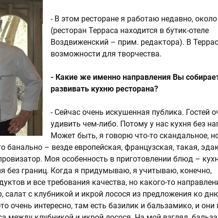
- В этом ресторане я работаю недавно, около
(ресторан Терраса находится в бутик-отеле
Воздвиженский – прим. редактора). В Терра
возможности для творчества.
- Какие же именно направления Вы собирае
развивать кухню ресторана?
- Сейчас очень искушенная публика. Гостей 
удивить чем-либо. Потому у нас кухня без н
Может быть, я говорю что-то скандальное, н
о банально – везде европейская, французская, такая, эдак
ровизатор. Моя особенность в приготовлении блюд – кухн
ня без границ. Когда я придумываю, я учитываю, конечно,
дуктов и все требования качества, но какого-то направлен
р, салат с клубникой и икрой лосося из предложения ко дн
это очень интересно, там есть базилик и бальзамико, и они
са между клубникой и икрой лосося. На мой взгляд, бальз