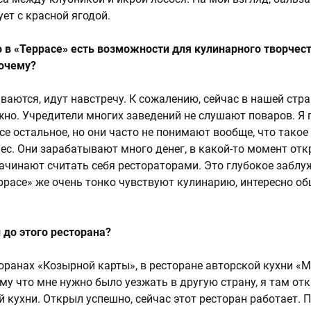
ет с красной ягодой.
то в «Террасе» есть возможности для кулинарного творчест
почему?
ваются, идут навстречу. К сожалению, сейчас в нашей стр
жно. Учредители многих заведений не слушают поваров. Я
все остальное, но они часто не понимают вообще, что такое
ес. Они зарабатывают много денег, в какой-то момент от
начинают считать себя рестораторами. Это глубокое заблу
еррасе» же очень тонко чувствуют кулинарию, интересно о
 до этого ресторана?
торанах «Козырной карты», в ресторане авторской кухни «
ому что мне нужно было уезжать в другую страну, я там от
й кухни. Открыл успешно, сейчас этот ресторан работает. 