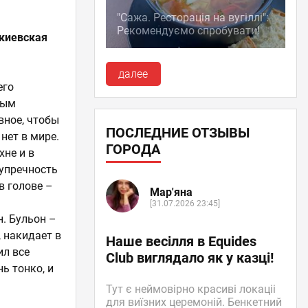
"Сажа. Ресторація на вугіллі":
Рекомендуємо спробувати!
 киевская
далее
его
ным
вное, чтобы
ПОСЛЕДНИЕ ОТЗЫВЫ
 нет в мире.
ГОРОДА
хне и в
зупречность
в голове –
Мар'яна
[31.07.2026 23:45]
. Бульон –
 накидает в
Наше весілля в Equides
ил все
Club виглядало як у казці!
нь тонко, и
Тут є неймовірно красиві локаціі
для виїзних церемоній. Бенкетний