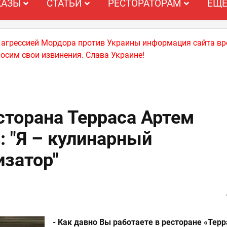
КАЗЫ
СТАТЬИ
РЕСТОРАТОРАМ
ЕЩ
й агрессией Мордора против Украины информация сайта вр
носим свои извинения. Слава Украине!
торана Терраса Артем
: "Я – кулинарный
затор"
- Как давно Вы работаете в ресторане «Терр