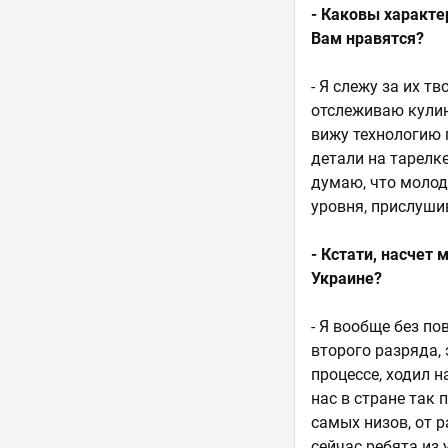
- Каковы характе
Вам нравятся?
- Я слежу за их т
отслеживаю кулин
вижу технологию 
детали на тарелке
думаю, что молод
уровня, прислушив
- Кстати, насчет
Украине?
- Я вообще без по
второго разряда, 
процессе, ходил 
нас в стране так 
самых низов, от 
сейчас ребята из