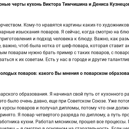
рные черты кухонь Виктора Тимчишина и Дениса Кузнецов
ворчеством. Кому-то нравятся картины каких-то художников,
арные изыскания поваров. Я сейчас, когда смотрю на блю
приготовления и подход человека к блюду. Важно, как ра
, важно, чтоб была нотка от шеф-повара, которая ставит а
ым поварам нужно брать пример с таких поваров, с повар
аться к их советам. Есть у нас в городе и другие талантли
 молодых поваров: какого Вы мнения о поварском образова
варского образования. Я начинал свой путь от кухонного 
это было очень давно, еще при Советском Союзе. Уже пото
на курсы поваров и получал дипломы, потому что они должн
принято. Я повар четвертого разряда по диплому, а путь пр
работника кухни. Работал мясником, прошел все процессы.
 училищ – я смотрю в основном на старательность. Если че