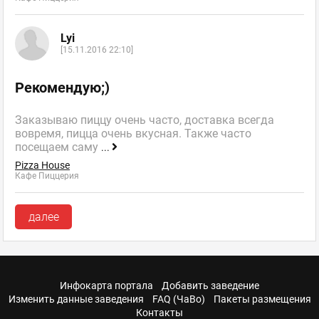
Lyi
[15.11.2016 22:10]
Рекомендую;)
Заказываю пиццу очень часто, доставка всегда
вовремя, пицца очень вкусная. Также часто
посещаем саму
...
Pizza House
Кафе Пиццерия
далее
Инфокарта портала
Добавить заведение
Изменить данные заведения
FAQ (ЧаВо)
Пакеты размещения
Контакты