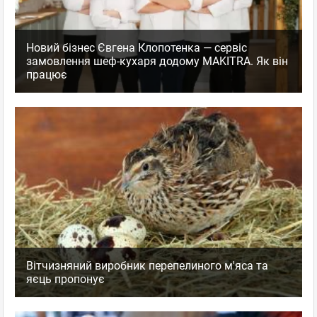
Новий бізнес Євгена Клопотенка — сервіс
замовлення шеф-кухаря додому MAKITRA. Як він
працює
Вітчизняний виробник перепелиного м'яса та
яєць пропонує