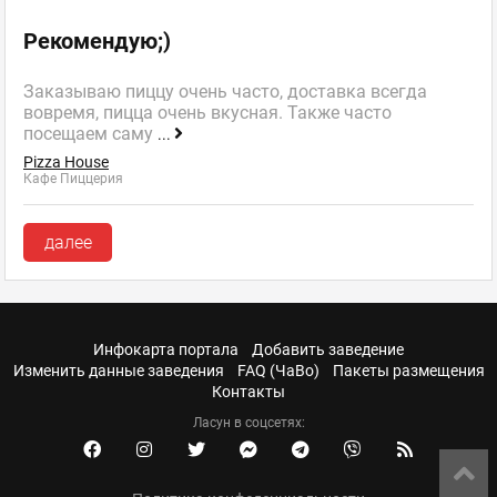
Рекомендую;)
Заказываю пиццу очень часто, доставка всегда
вовремя, пицца очень вкусная. Также часто
посещаем саму
...
Pizza House
Кафе Пиццерия
далее
Инфокарта портала
Добавить заведение
Изменить данные заведения
FAQ (ЧаВо)
Пакеты размещения
Контакты
Ласун в соцсетях: