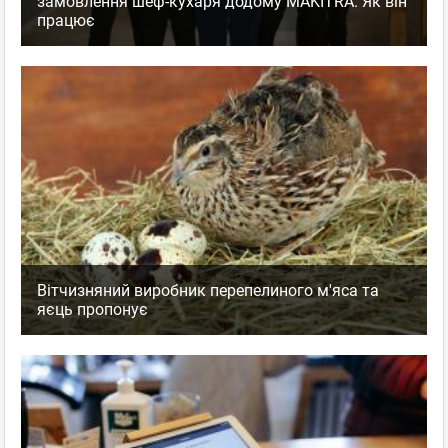
замовлення шеф-кухаря додому MAKITRA. Як він
працює
Вітчизняний виробник перепелиного м'яса та
яєць пропонує