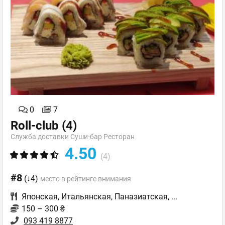
0
7
Roll-club
(4)
Служба доставки Суши-бар Ресторан
4.50
(4)
#8
(↓4)
место в рейтинге внимания
Японская
,
Итальянская
,
Паназиатская
,
...
150 – 300 ₴
093 419 8877