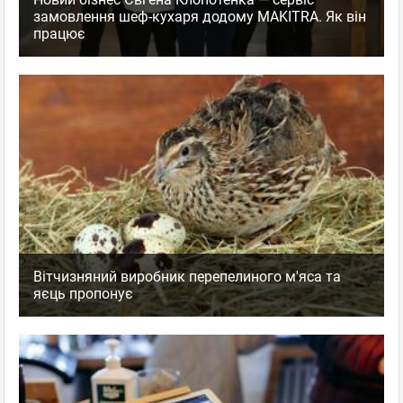
замовлення шеф-кухаря додому MAKITRA. Як він
працює
Вітчизняний виробник перепелиного м'яса та
яєць пропонує