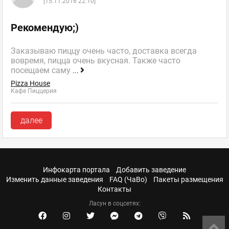
[15.11.2016 22:10]
Рекомендую;)
Заказываю пиццу очень часто, доставка всегда
вовремя, пицца очень вкусная. Также часто
посещаем саму
...
Pizza House
Кафе Пиццерия
далее
Инфокарта портала
Добавить заведение
Изменить данные заведения
FAQ (ЧаВо)
Пакеты размещения
Контакты
Ласун в соцсетях: