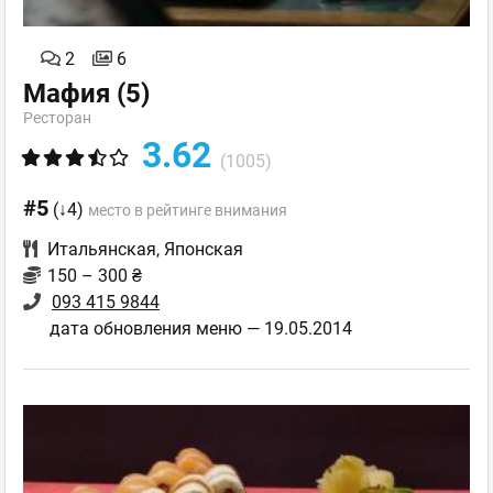
2
6
Мафия
(5)
Ресторан
3.62
(1005)
#5
(↓4)
место в рейтинге внимания
Итальянская
,
Японская
150 – 300 ₴
093 415 9844
дата обновления меню — 19.05.2014