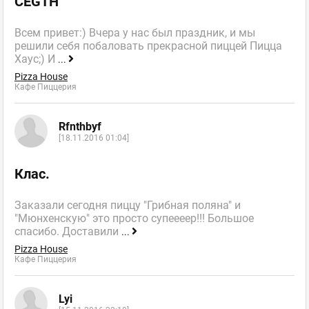
CEGTH
Всем привет:) Вчера у нас был праздник, и мы
решили себя побаловать прекрасной пиццей Пицца
Хаус;) И
...
Pizza House
Кафе Пиццерия
Rfnthbyf
[18.11.2016 01:04]
Клас.
Заказали сегодня пиццу "Грибная поляна" и
"Мюнхенскую" это просто супеееер!!! Большое
спасибо. Доставили
...
Pizza House
Кафе Пиццерия
Lyi