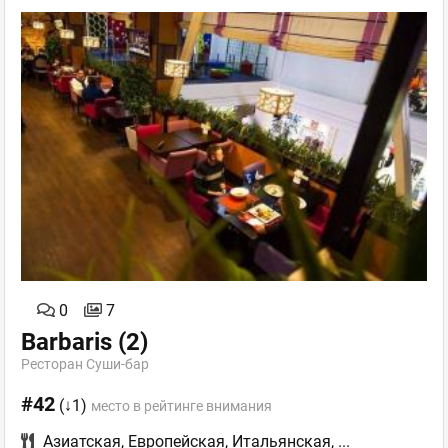
0
7
Barbaris
(2)
Ресторан Суши-бар
#42
(↓1)
место в рейтинге внимания
Азиатская
,
Европейская
,
Итальянская
,
...