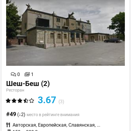
0
1
Шеш-Беш
(2)
Ресторан
3.67
(3)
#49
(↓2)
место в рейтинге внимания
Авторская
,
Европейская
,
Славянская
,
...