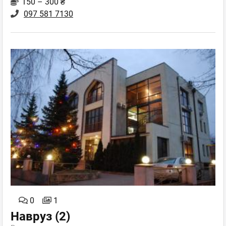
150 – 300 ₴
097 581 7130
0
1
Навруз
(2)