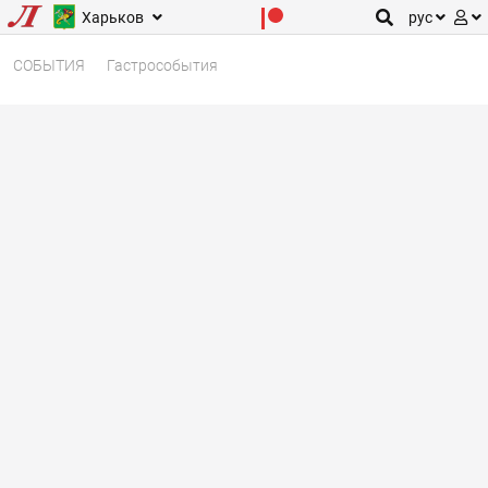
Харьков
рус
СОБЫТИЯ
Гастрособытия