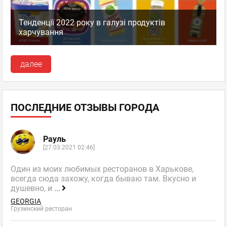
Тенденції 2022 року в галузі продуктів
харчування
далее
ПОСЛЕДНИЕ ОТЗЫВЫ ГОРОДА
Рауль
[27.03.2021 02:46]
Один из моих любимых ресторанов в Харькове,
всегда сюда захожу, когда бываю там. Вкусно и
душевно, и
...
GEORGIA
Грузинский ресторан