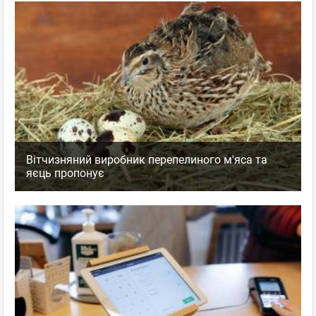
Вітчизняний виробник перепелиного м'яса та
яєць пропонує