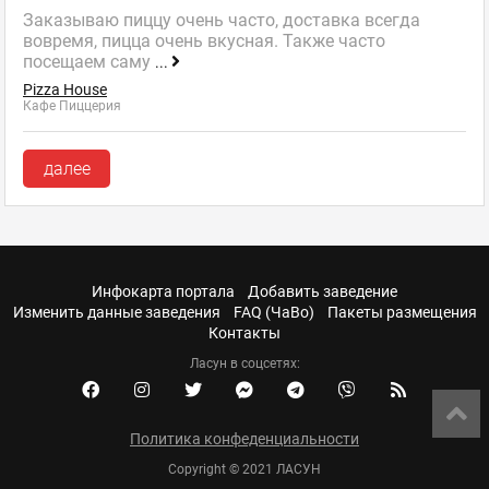
Заказываю пиццу очень часто, доставка всегда
вовремя, пицца очень вкусная. Также часто
посещаем саму
...
Pizza House
Кафе Пиццерия
далее
Инфокарта портала
Добавить заведение
Изменить данные заведения
FAQ (ЧаВо)
Пакеты размещения
Контакты
Ласун в соцсетях:
Политика конфеденциальности
Copyright © 2021 ЛАСУН