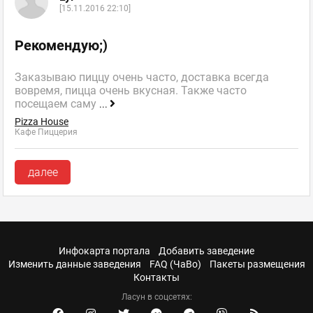
[15.11.2016 22:10]
Рекомендую;)
Заказываю пиццу очень часто, доставка всегда
вовремя, пицца очень вкусная. Также часто
посещаем саму
...
Pizza House
Кафе Пиццерия
далее
Инфокарта портала
Добавить заведение
Изменить данные заведения
FAQ (ЧаВо)
Пакеты размещения
Контакты
Ласун в соцсетях: