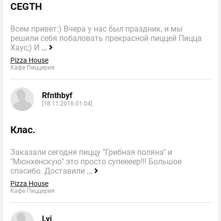
CEGTH
Всем привет:) Вчера у нас был праздник, и мы
решили себя побаловать прекрасной пиццей Пицца
Хаус;) И
...
Pizza House
Кафе Пиццерия
Rfnthbyf
[18.11.2016 01:04]
Клас.
Заказали сегодня пиццу "Грибная поляна" и
"Мюнхенскую" это просто супеееер!!! Большое
спасибо. Доставили
...
Pizza House
Кафе Пиццерия
Lyi