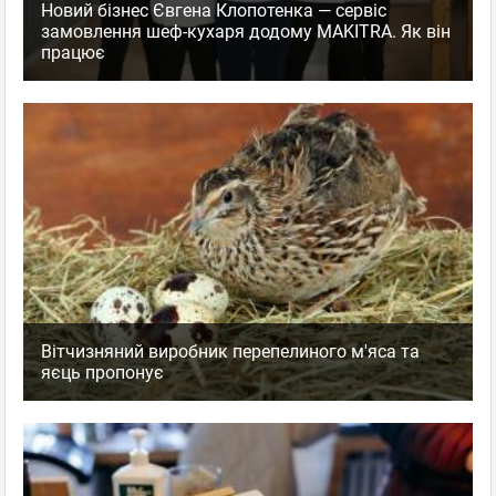
Новий бізнес Євгена Клопотенка — сервіс
замовлення шеф-кухаря додому MAKITRA. Як він
працює
Вітчизняний виробник перепелиного м'яса та
яєць пропонує