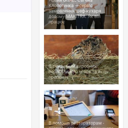
Новий бізнес Євгена
Клопотенка — сервіс
замовлення шеф-кухаря
додому MAKITRA. Як він
працює
Вітчизняний виробник
перепелиного м'яса та яєць
пропонує
В помощь рестораторам -