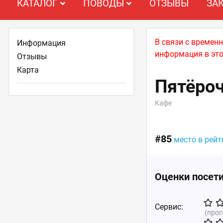
КАТАЛОГ
ПОВОДЫ
ОТЗЫВЫ
ЗА
В связи с времен
Информация
информация в это
Отзывы
Карта
Пятёро
Кафе
#85
место в рей
Оценки посет
Сервис:
(про