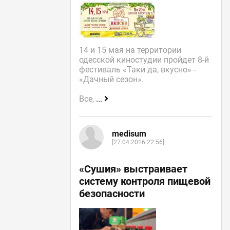
14 и 15 мая на территории
одесской киностудии пройдет 8-й
фестиваль «Таки да, вкусно» -
«Дачный сезон».
Все,
...
medisum
[27.04.2016 22:56]
«Сушия» выстраивает
систему контроля пищевой
безопасности