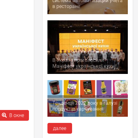
система автоматизации учета
в ресторане
В Україні проголосили
Маніфест української кухні!
Тенденції 2022 року в галузі
продуктів харчування
В окне
далее