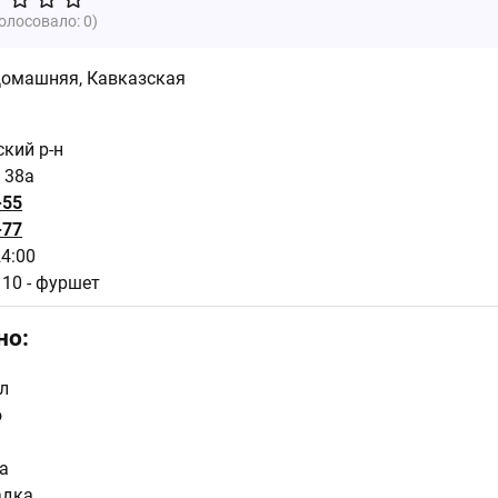
голосовало:
0
)
омашняя
,
Кавказская
ский р-н
 38а
-55
-77
24:00
110 - фуршет
но:
л
ю
а
адка