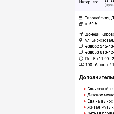
Интерьер:
(про
Европейская
,
Д
<150 ₴
Донецк
, Киров
ул. Бирюзовая,
+38062 345-40
+38050 810-42
Пн–Вс 11:00 - 
100 - банкет / 
Дополнитель
Банкетный за
Детское мен
Еда на вынос
Живая музык
Летняя площ