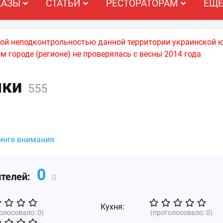
КАЗЫ
СТАТЬИ
РЕСТОРАТОРАМ
ЕЩ
ной неподконтрольностью данной территории украинской 
м городе (регионе) не проверялась с весны 2014 года
чки
555
тинге внимания
0
ителей:
0
Кухня:
голосовало:
0
)
(проголосовало:
0
)