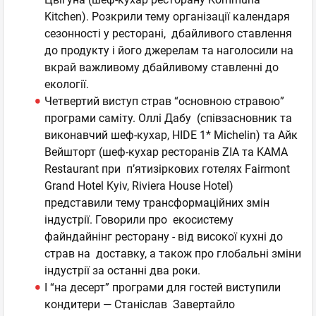
Kitchen). Розкрили тему організації календаря
сезонності у ресторані, дбайливого ставлення
до продукту і його джерелам та наголосили на
вкрай важливому дбайливому ставленні до
екології.
Четвертий виступ страв “основною стравою”
програми саміту. Оллі Дабу (співзасновник та
виконавчий шеф-кухар, HIDE 1* Michelin) та Айк
Вейшторт (шеф-кухар ресторанів ZIA та KAMA
Restaurant при п’ятизіркових готелях Fairmont
Grand Hotel Kyiv, Riviera House Hotel)
представили тему трансформаційних змін
індустрії. Говорили про екосистему
файндайнінг ресторану - від високої кухні до
страв на доставку, а також про глобальні зміни
індустрії за останні два роки.
І “на десерт” програми для гостей виступили
кондитери — Станіслав Завертайло