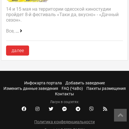
14 и 15 мая на территории одесской киностудии
пройдет 8-й фестиваль «Таки да, вкусно» - «Дачный
сезон».
Все,
...
далее
Инфокарта портала
Добавить заведение
Изменить данные заведения
FAQ (ЧаВо)
Пакеты размещения
Контакты
Ласун в соцсетях:
Политика конфеденциальности