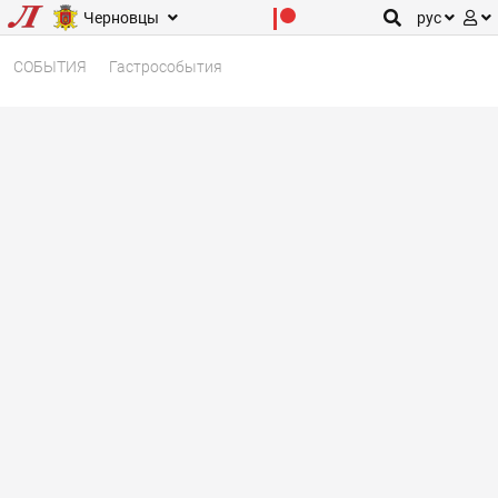
Черновцы
рус
СОБЫТИЯ
Гастрособытия