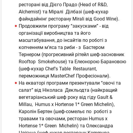
ресторані від Дієго Прадо (Head of R&D,
Alchemist) та Міралі Ділбазі (шеф-кухар
файндайнінг ресторану Mirali від Good Wine).
Продовжили програму “закусками” - від
організації виробництва та його
масштабування, до інсайтів по роботі з
копченням м’яса та риби - з Бастером
Тернером (прогресивний рітейл шеф-засновник
Rooftop Smokehouse) та Елеонорою Барановою
(шеф-кухар Chef's Table Restaurant,
переможниця MasterChef Професіонали).
На екваторі програми презентували “овочі та
салат” від Ніколаса Декльодта (найкращий
вегетаріанський шеф року від гіду Gault &
Millau, Humus x Hortense 1* Green Michelin),
Каролін Бертен (шеф-сомельє по роботі з
травами та овочами, ресторан Humus x
Hortense 1* Green Michelin) та Олександра
Цвігуна (шеф-кухар ресторану Kommuna