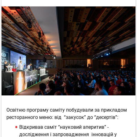
Освітню програму саміту побудували за прикладом
ресторанного меню: від “закусок” до “десертів”:
Відкривав саміт “науковий аперитив” -
дослідження і запровадження інновацій у