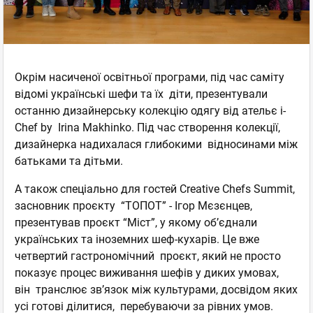
Окрім насиченої освітньої програми, під час саміту
відомі українські шефи та їх діти, презентували
останню дизайнерську колекцію одягу від ательє i-
Chef by Irina Makhinko. Під час створення колекції,
дизайнерка надихалася глибокими відносинами між
батьками та дітьми.
А також спеціально для гостей Creative Chefs Summit,
засновник проєкту “ТОПОТ” - Ігор Мєзєнцев,
презентував проєкт “Міст”, у якому об’єднали
українських та іноземних шеф-кухарів. Це вже
четвертий гастрономічний проєкт, який не просто
показує процес виживання шефів у диких умовах,
він транслює зв’язок між культурами, досвідом яких
усі готові ділитися, перебуваючи за рівних умов.