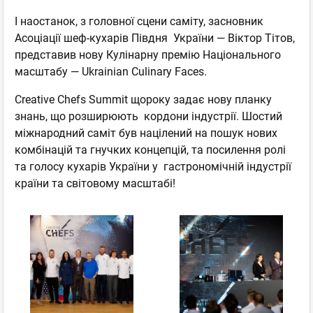
І наостанок, з головної сцени саміту, засновник
Асоціації шеф-кухарів Півдня України — Віктор Тітов,
представив нову Кулінарну премію Національного
масштабу — Ukrainian Culinary Faces.
Creative Chefs Summit щороку задає нову планку
знань, що розширюють кордони індустрії. Шостий
міжнародний саміт був націлений на пошук нових
комбінацій та гнучких концепцій, та посилення ролі
та голосу кухарів України у гастрономічній індустрії
країни та світовому масштабі!