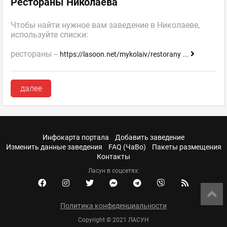
Рестораны Николаева
Чтобы найти нужное вам заведение в Николаеве,
используйте списки:
рестораны --
https://lasoon.net/mykolaiv/restorany
...
далее
Инфокарта портала
Добавить заведение
Изменить данные заведения
FAQ (ЧаВо)
Пакеты размещения
Контакты
Ласун в соцсетях:
Политика конфеденциальности
Copyright © 2021 ЛАСУН