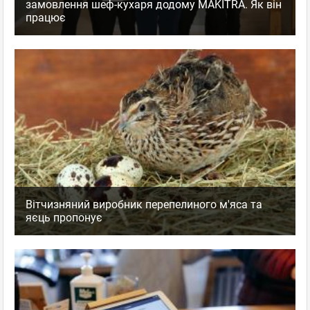
замовлення шеф-кухаря додому MAKITRA. Як він
працює
Вітчизняний виробник перепелиного м'яса та
яєць пропонує