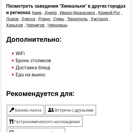
Посмотреть заведения "Хинкальня" в других городах
и регионах
:
Киев
,
Днепр
,
Ивано-Франковск
,
Кривой Рог
,
Львов
,
Одесса
,
Ровно
,
Сумы
,
Тернополь
,
Ужгород
,
Харьков
,
Чернигов
,
Черновцы
Дополнительно:
WiFi
Бронь столиков
Доставка блюд
Еда на вынос
Рекомендуется для:
Бизнес-ланча
Встречи с друзьями
Гастрономического наслаждения