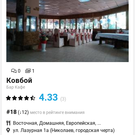
0
1
Ковбой
Бар Кафе
4.33
(3)
#18
(↓12)
место в рейтинге внимания
Восточная
,
Домашняя
,
Европейская
,
...
ул. Лазурная 1а
(Николаев, городская черта)