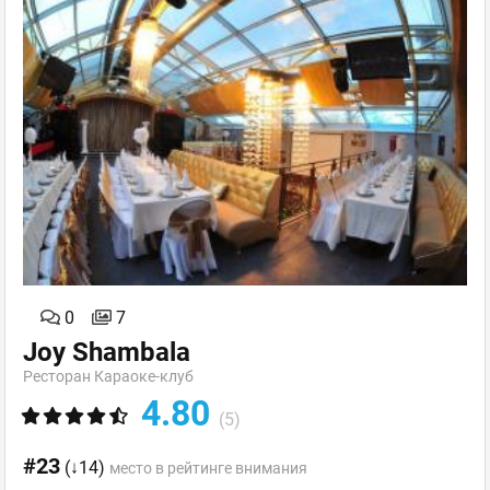
0
7
Joy Shambala
Ресторан Караоке-клуб
4.80
(5)
#23
(↓14)
место в рейтинге внимания