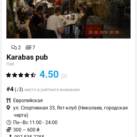
2
7
Karabas pub
Паб
4.50
(2)
#4
(↓3)
место в рейтинге внимания
Европейская
ул. Спортивная 33, Яхт-клуб
(Николаев, городская
черта)
Пн–Вс 11:00 - 24:00
300 – 600 ₴