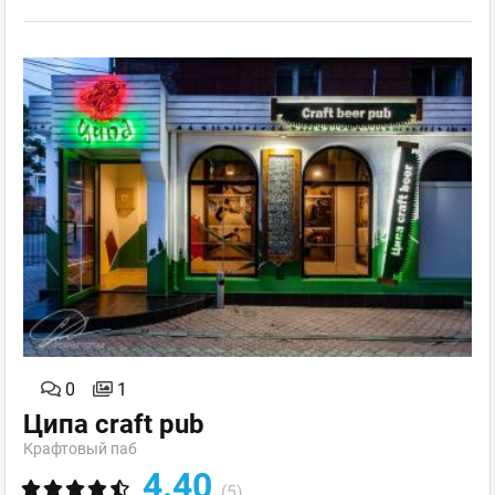
0
1
Ципа craft pub
Крафтовый паб
4.40
(5)