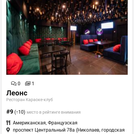
0
1
Леонс
Ресторан Караоке-клуб
#9
(↑10)
место в рейтинге внимания
Американская
,
Французская
проспект Центральный 78а
(Николаев, городская