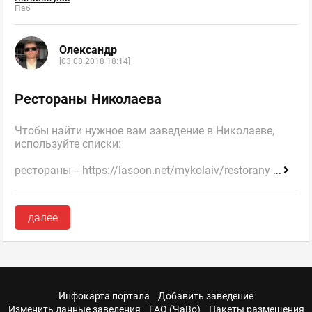
Паб
Олександр
[03.08.2018 18:14]
Рестораны Николаева
Чтобы найти нужное вам заведение в Николаеве,
используйте списки:
рестораны -- https://lasoon.net/mykolaiv/restorany
...
далее
Инфокарта портала
Добавить заведение
Изменить данные заведения
FAQ (ЧаВо)
Пакеты размещения