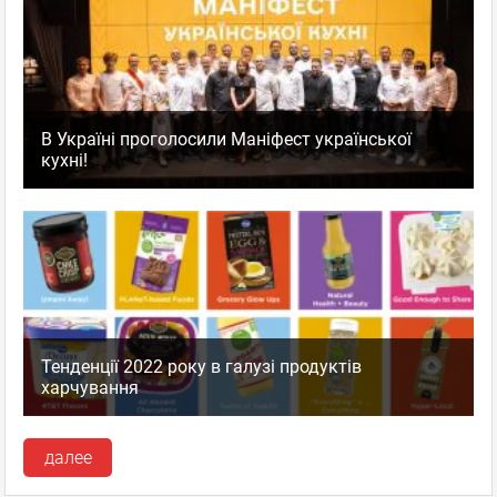
В Україні проголосили Маніфест української
кухні!
Тенденції 2022 року в галузі продуктів
харчування
далее