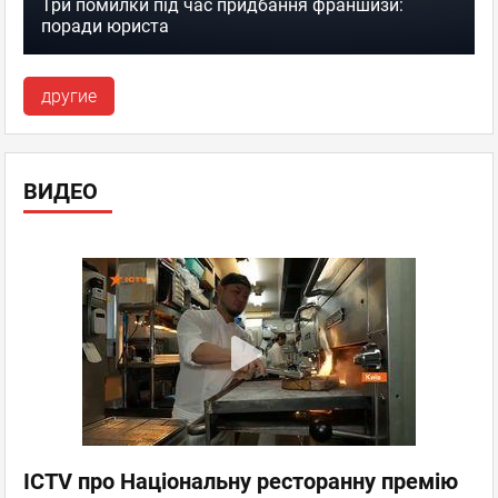
Три помилки під час придбання франшизи:
поради юриста
другие
ВИДЕО
ICTV про Національну ресторанну премію