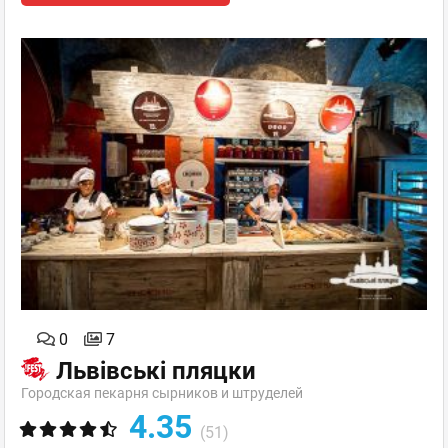
0
7
Львівські пляцки
Городская пекарня сырников и штруделей
4.35
(51)