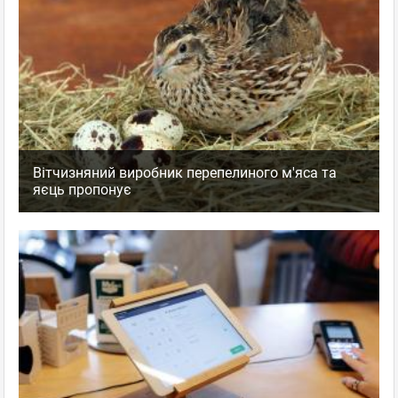
Вітчизняний виробник перепелиного м'яса та
яєць пропонує