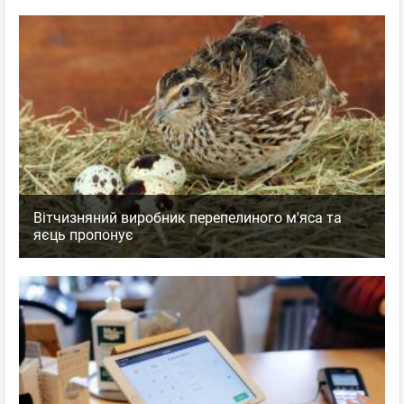
Вітчизняний виробник перепелиного м'яса та
яєць пропонує