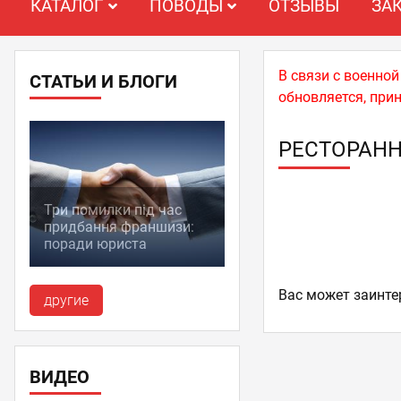
КАТАЛОГ
ПОВОДЫ
ОТЗЫВЫ
ЗА
В связи с военно
СТАТЬИ И БЛОГИ
обновляется, при
РЕСТОРАН
Три помилки під час
придбання франшизи:
поради юриста
Ваc может заинте
другие
ВИДЕО