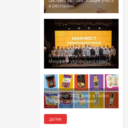
система автоматизации учета
в ресторане
В Україні проголосили
Маніфест української кухні!
Тенденції 2022 року в галузі
продуктів харчування
далее