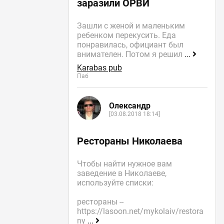
заразили ОРВИ
Зашли с женой и маленьким
ребенком перекусить. Еда
понравилась, официант был
внимателен. Потом я решил
...
Karabas pub
Паб
Олександр
[03.08.2018 18:14]
Рестораны Николаева
Чтобы найти нужное вам
заведение в Николаеве,
используйте списки:
рестораны --
https://lasoon.net/mykolaiv/restora
ny
...