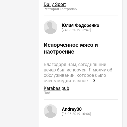
Daily Sport
Ресторан Гастропаб
Юлия Федоренко
[24.08.2019 12:47]
Испорченное мясо и
настроение
Благодаря Вам, сегодняшний
вечер был испорчен. Я молчу об
обслуживании, которое было
очень медлительное
...
Karabas pub
Паб
Andrey00
[06.05.2019 16:44]