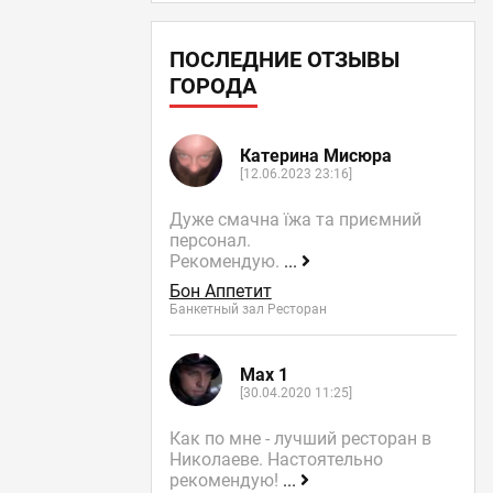
ПОСЛЕДНИЕ ОТЗЫВЫ
ГОРОДА
Катерина Мисюра
[12.06.2023 23:16]
Дуже смачна їжа та приємний
персонал.
Рекомендую.
...
Бон Аппетит
Банкетный зал Ресторан
Max 1
[30.04.2020 11:25]
Как по мне - лучший ресторан в
Николаеве. Настоятельно
рекомендую!
...