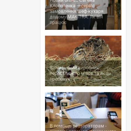
Новий бізнес Євгена
Клопотенка — сервіс
замовлення шеф-кухаря
додому MAKITRA. Як він
працює
Вітчизняний виробник
перепелиного м'яса та яєць
пропонує
В помощь рестораторам -