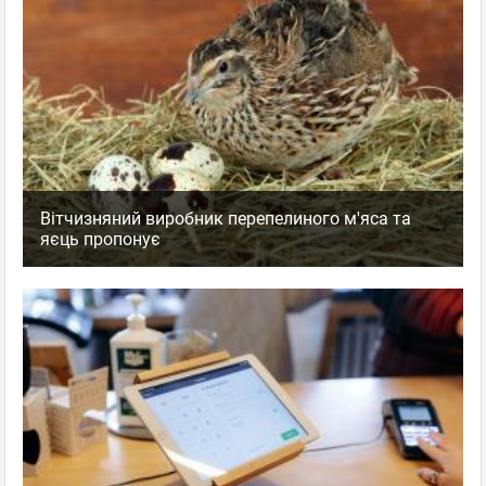
Вітчизняний виробник перепелиного м'яса та
яєць пропонує