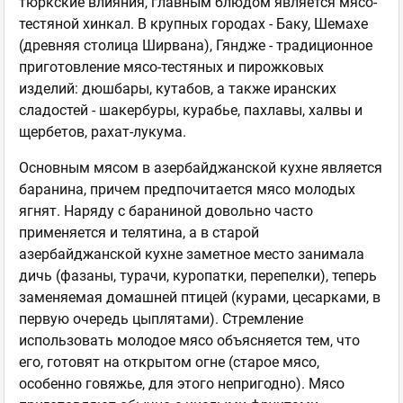
тюркские влияния, главным блюдом является мясо-
тестяной хинкал. В крупных городах - Баку, Шемахе
(древняя столица Ширвана), Гяндже - традиционное
приготовление мясо-тестяных и пирожковых
изделий: дюшбары, кутабов, а также иранских
сладостей - шакербуры, курабье, пахлавы, халвы и
щербетов, рахат-лукума.
Основным мясом в азербайджанской кухне является
баранина, причем предпочитается мясо молодых
ягнят. Наряду с бараниной довольно часто
применяется и телятина, а в старой
азербайджанской кухне заметное место занимала
дичь (фазаны, турачи, куропатки, перепелки), теперь
заменяемая домашней птицей (курами, цесарками, в
первую очередь цыплятами). Стремление
использовать молодое мясо объясняется тем, что
его, готовят на открытом огне (старое мясо,
особенно говяжье, для этого непригодно). Мясо