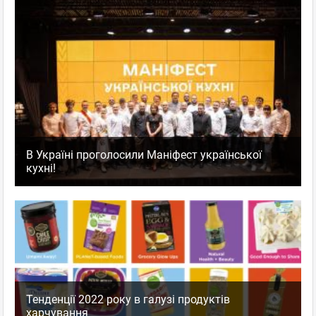
В Україні проголосили Маніфест української
кухні!
Тенденції 2022 року в галузі продуктів
харчування