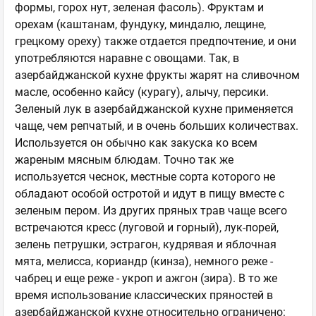
формы, горох нут, зеленая фасоль). Фруктам и
орехам (каштанам, фундуку, миндалю, лещине,
грецкому ореху) также отдается предпочтение, и они
употребляются наравне с овощами. Так, в
азербайджанской кухне фрукты жарят на сливочном
масле, особенно кайсу (курагу), алычу, персики.
Зеленый лук в азербайджанской кухне применяется
чаще, чем репчатый, и в очень больших количествах.
Используется он обычно как закуска ко всем
жареным мясным блюдам. Точно так же
используется чеснок, местные сорта которого не
обладают особой остротой и идут в пищу вместе с
зеленым пером. Из других пряных трав чаще всего
встречаются кресс (луговой и горный), лук-порей,
зелень петрушки, эстрагон, кудрявая и яблочная
мята, мелисса, кориандр (кинза), немного реже -
чабрец и еще реже - укроп и ажгон (зира). В то же
время использование классических пряностей в
азербайджанской кухне относительно ограничено: