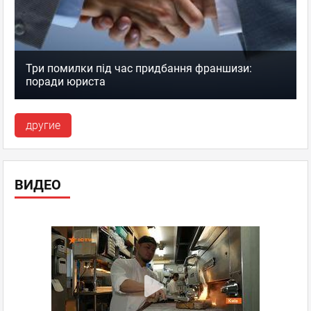
Три помилки під час придбання франшизи:
поради юриста
другие
ВИДЕО