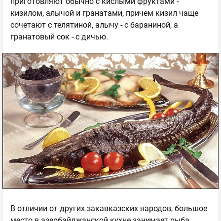
приготовляют обычно с кислыми фруктами -
кизилом, алычой и гранатами, причем кизил чаще
сочетают с телятиной, алычу - с бараниной, а
гранатовый сок - с дичью.
В отличии от других закавказских народов, большое
место в азербайджанской кухне занимает рыба,