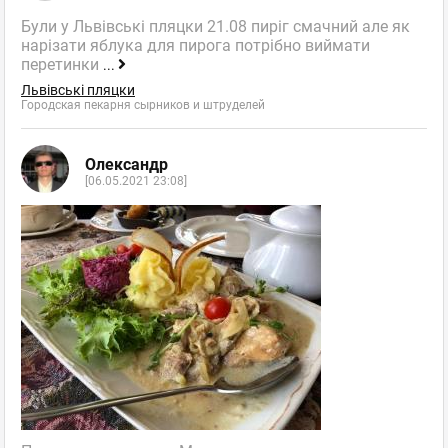
Були у Львівські пляцки 21.08 пиріг смачний але як
нарізати яблука для пирога потрібно виймати
перетинки
...
Львівські пляцки
Городская пекарня сырников и штруделей
Олександр
[06.05.2021 23:08]