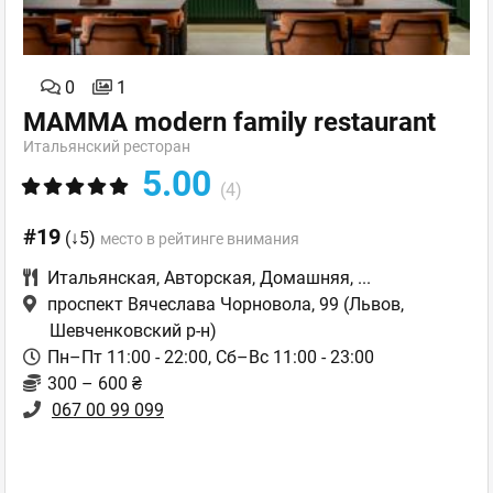
0
1
MAMMA modern family restaurant
Итальянский ресторан
5.00
(4)
#19
(↓5)
место в рейтинге внимания
Итальянская
,
Авторская
,
Домашняя
,
...
проспект Вячеслава Чорновола, 99
(Львов,
Шевченковский р-н)
Пн–Пт 11:00 - 22:00, Сб–Вс 11:00 - 23:00
300 – 600 ₴
067 00 99 099