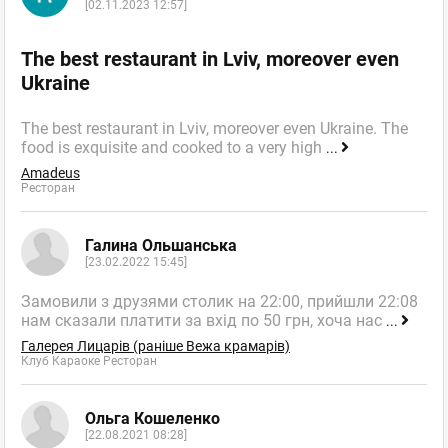
[02.11.2023 12:57]
The best restaurant in Lviv, moreover even
Ukraine
The best restaurant in Lviv, moreover even Ukraine. The
food is exquisite and cooked to a very high
...
Amadeus
Ресторан
Галина Ольшанська
[23.02.2022 15:45]
Замовили з друзями столик на 22:00, прийшли 22:08
нам сказали платити за вхід по 50 грн, хоча нас
...
Галерея Лицарів (раніше Вежа крамарів)
Клуб Караоке Ресторан
Ольга Кошеленко
[22.08.2021 08:28]