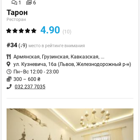
1
6
Тарон
Ресторан
4.90
(10)
#34
(↓9)
место в рейтинге внимания
Армянская
,
Грузинская
,
Кавказская
,
...
ул. Кузневича, 16а
(Львов, Железнодорожный р-н)
Пн–Вс 12:00 - 23:00
300 – 600 ₴
032 237 7035