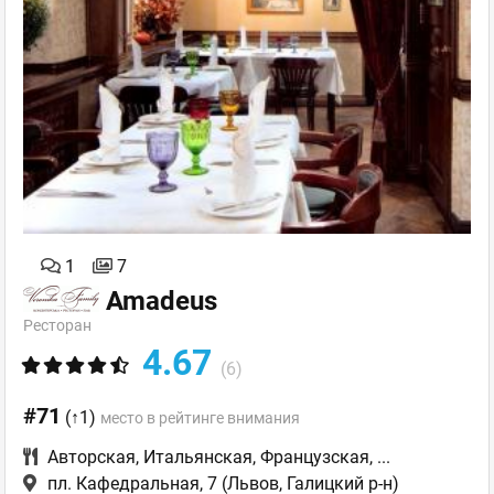
1
7
Amadeus
Ресторан
4.67
(6)
#71
(↑1)
место в рейтинге внимания
Авторская
,
Итальянская
,
Французская
,
...
пл. Кафедральная, 7
(Львов, Галицкий р-н)