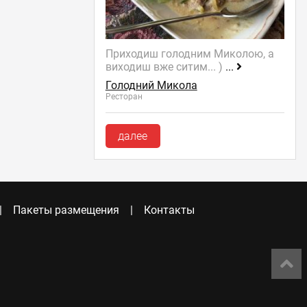
Приходиш голодним Миколою, а
виходиш вже ситим... )
...
Голодний Микола
Ресторан
далее
Пакеты размещения
Контакты