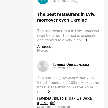
[02.11.2023 12:57]
The best restaurant in Lviv,
moreover even Ukraine
The best restaurant in Lviv, moreover
even Ukraine. The food is exquisite
and cooked to a very high
...
Amadeus
Ресторан
Галина Ольшанська
[23.02.2022 15:45]
Замовили з друзями столик на
22:00, прийшли 22:08 нам сказали
платити за вхід по 50 грн, хоча
нас
...
Галерея Лицарів (раніше Вежа
крамарів)
Клуб Караоке Ресторан