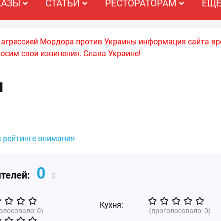
КАЗЫ
СТАТЬИ
РЕСТОРАТОРАМ
ЕЩ
й агрессией Мордора против Украины информация сайта вр
носим свои извинения. Слава Украине!
я
в рейтинге внимания
0
ителей:
0
Кухня:
голосовало:
0
)
(проголосовало:
0
)