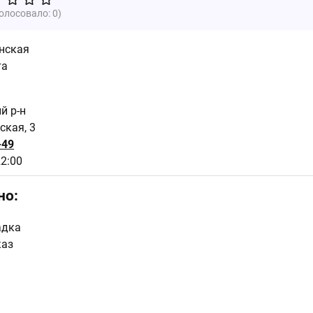
голосовало:
0
)
нская
та
ий р-н
ская, 3
-49
22:00
но:
адка
каз