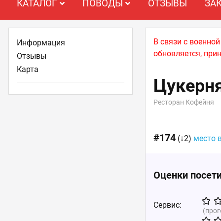
КАТАЛОГ
ПОВОДЫ
ОТЗЫВЫ
ЗА
В связи с военно
Информация
обновляется, при
Отзывы
Карта
Цукерн
Ресторан Кофейня
#174
(↓2)
место 
Оценки посет
Сервис:
(про