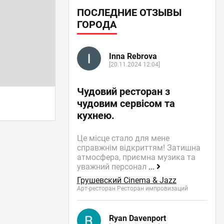
ПОСЛЕДНИЕ ОТЗЫВЫ
ГОРОДА
Inna Rebrova
[20.11.2024 12:04]
Чудовий ресторан з
чудовим сервісом та
кухнею.
Це місце стало для мене
справжнім відкриттям! Затишна
атмосфера, приємна музика та
уважний персонал
...
Грушевский Cinema & Jazz
Арт-ресторан Ресторан импровизаций
Ryan Davenport