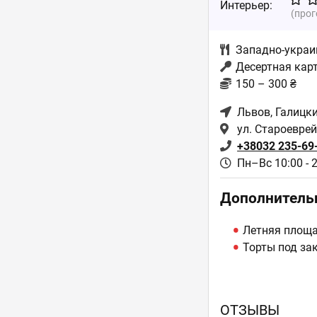
Интерьер:
(про
Западно-украи
Десертная кар
150 – 300 ₴
Львов
, Галицк
ул. Староеврей
+38032 235-69
Пн–Вс 10:00 - 
Дополнитель
Летняя площ
Торты под за
ОТЗЫВЫ