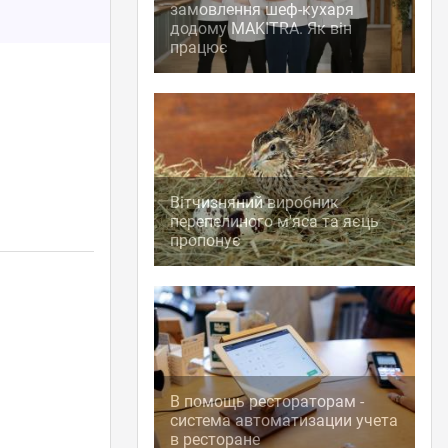
замовлення шеф-кухаря
додому MAKITRA. Як він
працює
Вітчизняний виробник
перепелиного м'яса та яєць
пропонує
В помощь рестораторам -
система автоматизации учета
в ресторане