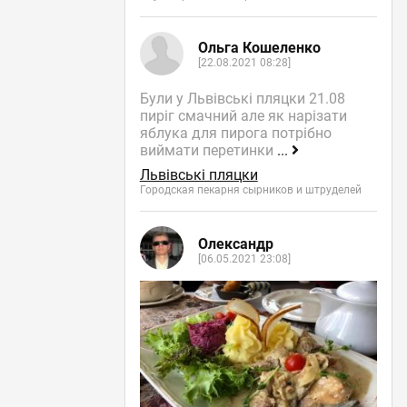
Ольга Кошеленко
[22.08.2021 08:28]
Були у Львівські пляцки 21.08
пиріг смачний але як нарізати
яблука для пирога потрібно
виймати перетинки
...
Львівські пляцки
Городская пекарня сырников и штруделей
Олександр
[06.05.2021 23:08]