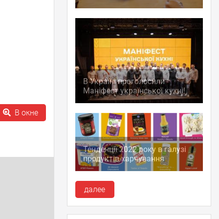
В Україні проголосили
Маніфест української кухні!
В окне
Тенденції 2022 року в галузі
продуктів харчування
далее