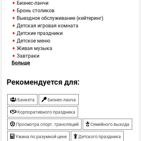
Бизнес-ланчи
Бронь столиков
Выездное обслуживание (кейтеринг)
Детская игровая комната
Детские праздники
Детское меню
Живая музыка
Завтраки
Больше
Парковка
Спортивные трансляции
ТВ-плазмы
Рекомендуется для:
Банкета
Бизнес-ланча
Корпоративного праздника
Просмотра спорт. трансляций
Семейного выхода
Ужина по разумной цене
Детского праздника