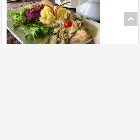
Приходиш голодним Миколою, а виходиш вже
ситим... )
...
Голодний Микола
Ресторан
далее
Инфокарта портала
Добавить заведение