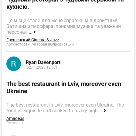
кухнею.
Це місце стало для мене справжнім відкриттям!
Затишна атмосфера, приємна музика та уважний
персонал
...
Грушевский Cinema & Jazz
Арт-ресторан Ресторан импровизаций
Ryan Davenport
[02.11.2023 12:57]
The best restaurant in Lviv, moreover even
Ukraine
The best restaurant in Lviv, moreover even Ukraine. The
food is exquisite and cooked to a very high
...
Amadeus
Ресторан