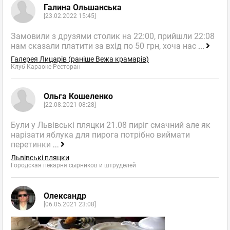
Галина Ольшанська
[23.02.2022 15:45]
Замовили з друзями столик на 22:00, прийшли 22:08
нам сказали платити за вхід по 50 грн, хоча нас
...
Галерея Лицарів (раніше Вежа крамарів)
Клуб Караоке Ресторан
Ольга Кошеленко
[22.08.2021 08:28]
Були у Львівські пляцки 21.08 пиріг смачний але як
нарізати яблука для пирога потрібно виймати
перетинки
...
Львівські пляцки
Городская пекарня сырников и штруделей
Олександр
[06.05.2021 23:08]