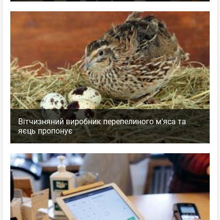
Вітчизняний виробник перепелиного м'яса та
яєць пропонує