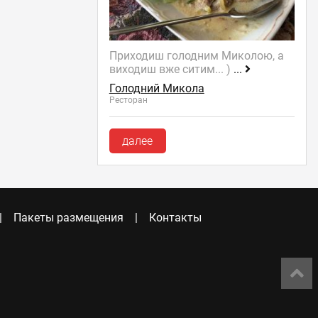
Приходиш голодним Миколою, а
виходиш вже ситим... )
...
Голодний Микола
Ресторан
далее
Пакеты размещения
Контакты