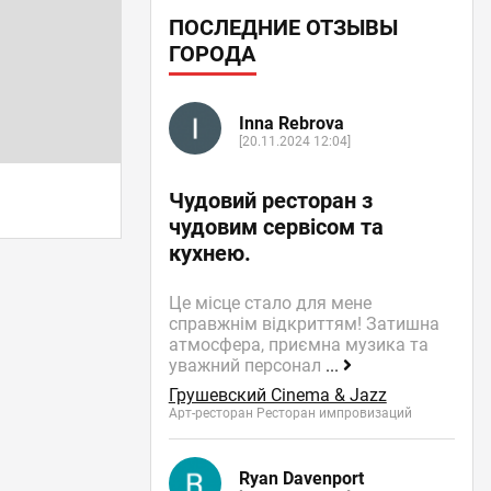
ПОСЛЕДНИЕ ОТЗЫВЫ
ГОРОДА
Inna Rebrova
[20.11.2024 12:04]
Чудовий ресторан з
чудовим сервісом та
кухнею.
Це місце стало для мене
справжнім відкриттям! Затишна
атмосфера, приємна музика та
уважний персонал
...
Грушевский Cinema & Jazz
Арт-ресторан Ресторан импровизаций
Ryan Davenport