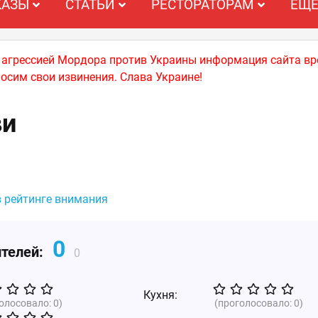
КАЗЫ
СТАТЬИ
РЕСТОРАТОРАМ
ЕЩ
й агрессией Мордора против Украины информация сайта вр
носим свои извинения. Слава Украине!
ви
в рейтинге внимания
0
ителей:
0
Кухня:
голосовало:
0
)
(проголосовало:
0
)