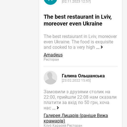
[02.11.2023 12:57]
The best restaurant in Lviv,
moreover even Ukraine
The best restaurant in Lviv, moreover
even Ukraine. The food is exquisite
and cooked to a very high
...
Amadeus
Ресторан
Галина Ольшанська
[23.02.2022 15:45]
Замовили з друзями столик на
22:00, прийшли 22:08 нам сказали
платити за вхід по 50 грн, хоча
нас
...
Галерея Лицарів (раніше Вежа
крамарів)
Клуб Караоке Ресторан