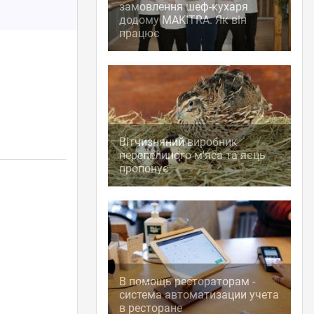
замовлення шеф-кухаря
додому MAKITRA. Як він
працює
Вітчизняний виробник
перепелиного м'яса та яєць
пропонує
В помощь рестораторам -
система автоматизации учета
в ресторане