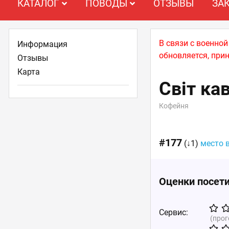
КАТАЛОГ
ПОВОДЫ
ОТЗЫВЫ
ЗА
В связи с военно
Информация
обновляется, при
Отзывы
Карта
Світ ка
Кофейня
#177
(↓1)
место 
Оценки посет
Сервис:
(про