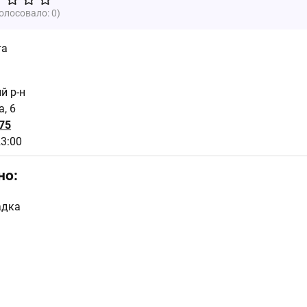
голосовало:
0
)
та
ий р-н
, 6
75
23:00
но:
адка