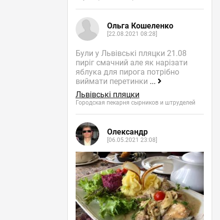
Ольга Кошеленко
[22.08.2021 08:28]
Були у Львівські пляцки 21.08
пиріг смачний але як нарізати
яблука для пирога потрібно
виймати перетинки
...
Львівські пляцки
Городская пекарня сырников и штруделей
Олександр
[06.05.2021 23:08]