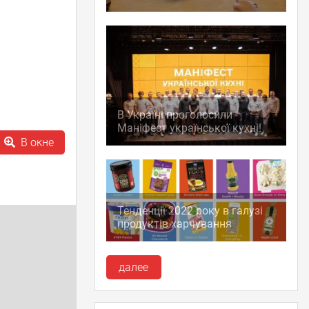
В Україні проголосили
Маніфест української кухні!
В окне
Тенденції 2022 року в галузі
продуктів харчування
далее