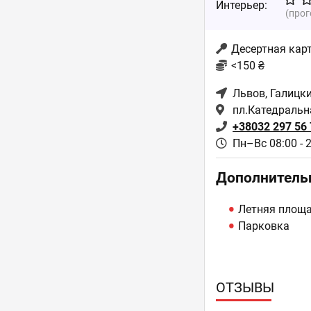
Интерьер:
(про
Десертная кар
<150 ₴
Львов
, Галицк
пл.Катедральна
+38032 297 56 
Пн–Вс 08:00 - 
Дополнитель
Летняя площ
Парковка
ОТЗЫВЫ