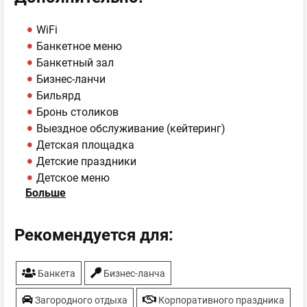
WiFi
Банкетное меню
Банкетный зал
Бизнес-ланчи
Бильярд
Бронь столиков
Выездное обслуживание (кейтеринг)
Детская площадка
Детские праздники
Детское меню
Больше
Живая музыка
Парковка
Свадьбы
Рекомендуется для:
Танцпол
ТВ-плазмы
Банкета
Бизнес-ланча
Загородного отдыха
Корпоративного праздника