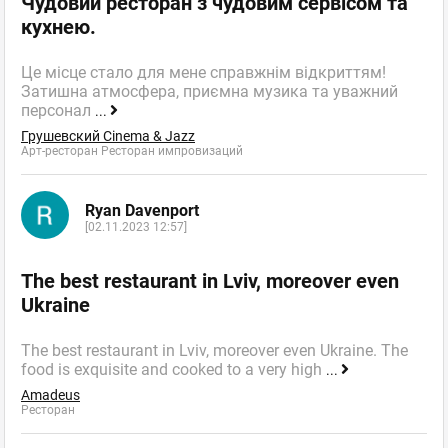
Чудовий ресторан з чудовим сервісом та
кухнею.
Це місце стало для мене справжнім відкриттям!
Затишна атмосфера, приємна музика та уважний
персонал
...
Грушевский Cinema & Jazz
Арт-ресторан Ресторан импровизаций
Ryan Davenport
[02.11.2023 12:57]
The best restaurant in Lviv, moreover even
Ukraine
The best restaurant in Lviv, moreover even Ukraine. The
food is exquisite and cooked to a very high
...
Amadeus
Ресторан