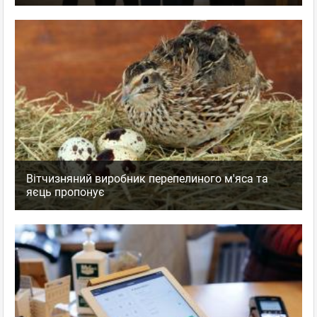
Вітчизняний виробник перепелиного м'яса та
яєць пропонує