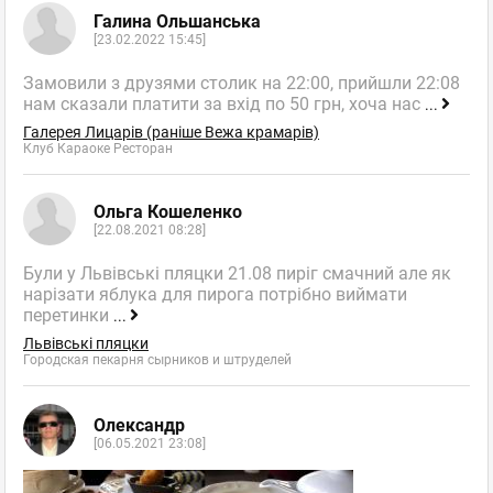
Галина Ольшанська
[23.02.2022 15:45]
Замовили з друзями столик на 22:00, прийшли 22:08
нам сказали платити за вхід по 50 грн, хоча нас
...
Галерея Лицарів (раніше Вежа крамарів)
Клуб Караоке Ресторан
Ольга Кошеленко
[22.08.2021 08:28]
Були у Львівські пляцки 21.08 пиріг смачний але як
нарізати яблука для пирога потрібно виймати
перетинки
...
Львівські пляцки
Городская пекарня сырников и штруделей
Олександр
[06.05.2021 23:08]