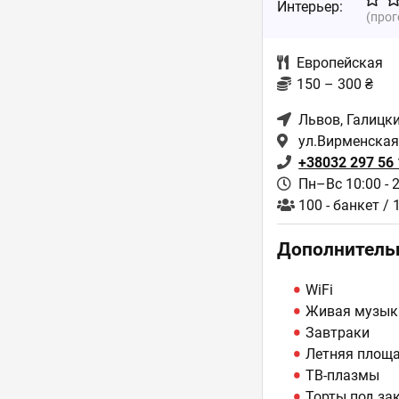
Интерьер:
(про
Европейская
150 – 300 ₴
Львов
, Галицк
ул.Вирменская
+38032 297 56 
Пн–Вс 10:00 - 
100 - банкет / 
Дополнитель
WiFi
Живая музык
Завтраки
Летняя площ
ТВ-плазмы
Торты под за