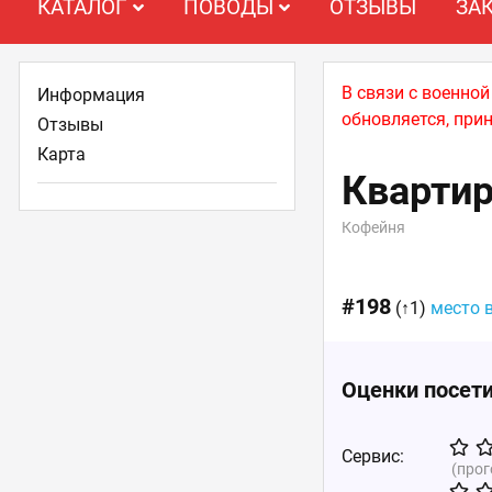
КАТАЛОГ
ПОВОДЫ
ОТЗЫВЫ
ЗА
В связи с военно
Информация
обновляется, при
Отзывы
Карта
Квартир
Кофейня
#198
(↑1)
место 
Оценки посет
Сервис:
(про