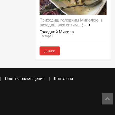
Приходиш голодним Миколою, а
виходиш вже ситим... )
...
Голодний Микола
Ресторан
далее
Пакеты размещения
Контакты