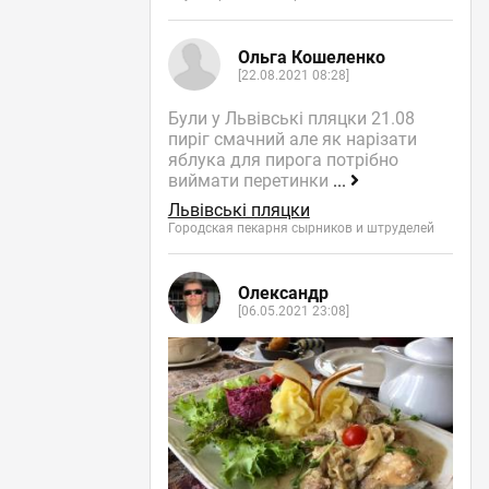
Ольга Кошеленко
[22.08.2021 08:28]
Були у Львівські пляцки 21.08
пиріг смачний але як нарізати
яблука для пирога потрібно
виймати перетинки
...
Львівські пляцки
Городская пекарня сырников и штруделей
Олександр
[06.05.2021 23:08]