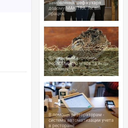
замовлення шеф-кухаря
додому MAKITRA. Як він
працює
Вітчизняний виробник
перепелиного м'яса та яєць
пропонує
В помощь рестораторам -
система автоматизации учета
в ресторане