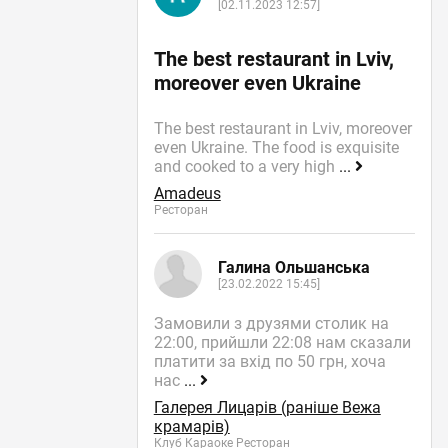
[02.11.2023 12:57]
The best restaurant in Lviv,
moreover even Ukraine
The best restaurant in Lviv, moreover
even Ukraine. The food is exquisite
and cooked to a very high
...
Amadeus
Ресторан
Галина Ольшанська
[23.02.2022 15:45]
Замовили з друзями столик на
22:00, прийшли 22:08 нам сказали
платити за вхід по 50 грн, хоча
нас
...
Галерея Лицарів (раніше Вежа
крамарів)
Клуб Караоке Ресторан