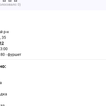
голосовало:
0
)
ий р-н
, 35
12
23:00
180 - фуршет
но:
а
адка
каз