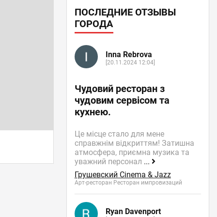
ПОСЛЕДНИЕ ОТЗЫВЫ
ГОРОДА
Inna Rebrova
[20.11.2024 12:04]
Чудовий ресторан з
чудовим сервісом та
кухнею.
Це місце стало для мене
справжнім відкриттям! Затишна
атмосфера, приємна музика та
уважний персонал
...
Грушевский Cinema & Jazz
Арт-ресторан Ресторан импровизаций
Ryan Davenport