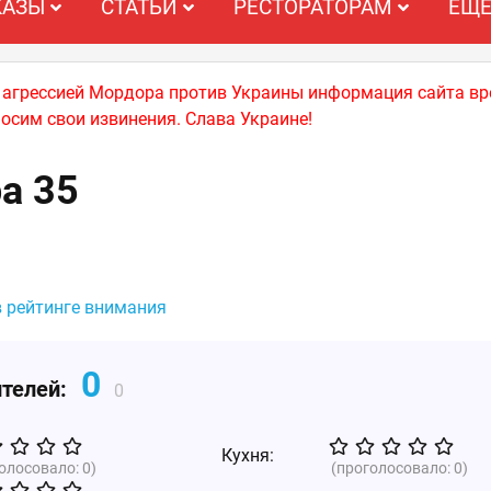
КАЗЫ
СТАТЬИ
РЕСТОРАТОРАМ
ЕЩ
й агрессией Мордора против Украины информация сайта вр
носим свои извинения. Слава Украине!
а 35
в рейтинге внимания
0
ителей:
0
Кухня:
голосовало:
0
)
(проголосовало:
0
)