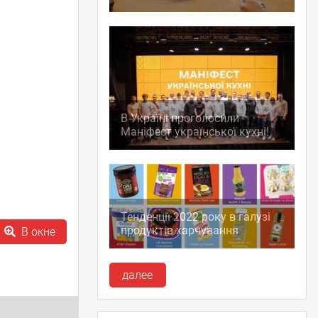
В Україні проголосили
Маніфест української кухні!
Тенденції 2022 року в галузі
продуктів харчування
В окне
далее