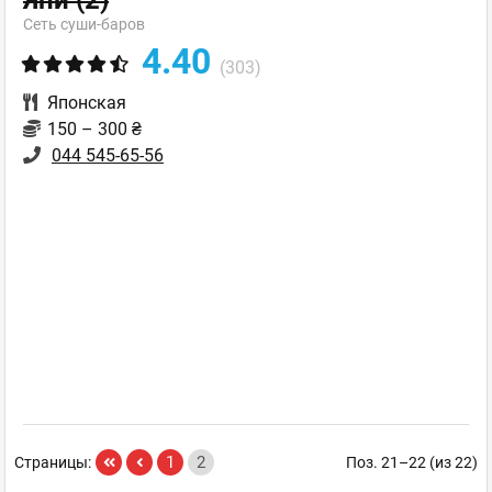
Япи
(2)
Сеть суши-баров
4.40
(303)
Японская
150 – 300 ₴
044 545-65-56
1
2
Страницы:
Поз. 21–22 (из 22)