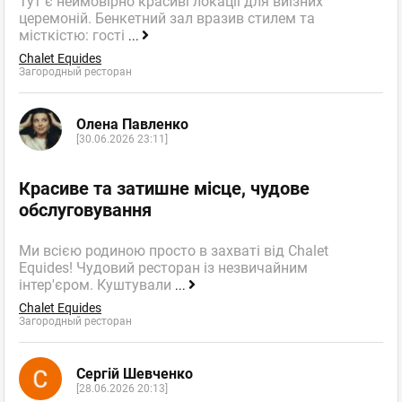
Тут є неймовірно красиві локаціі для виїзних
церемоній. Бенкетний зал вразив стилем та
місткістю: гості
...
Chalet Equides
Загородный ресторан
Олена Павленко
[30.06.2026 23:11]
Красиве та затишне місце, чудове
обслуговування
Ми всією родиною просто в захваті від Chalet
Equides! Чудовий ресторан із незвичайним
інтер'єром. Куштували
...
Chalet Equides
Загородный ресторан
Сергій Шевченко
[28.06.2026 20:13]