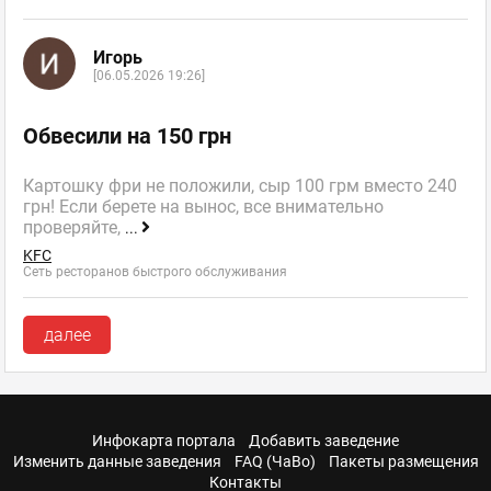
Игорь
[06.05.2026 19:26]
Обвесили на 150 грн
Картошку фри не положили, сыр 100 грм вместо 240
грн! Если берете на вынос, все внимательно
проверяйте,
...
KFC
Сеть ресторанов быстрого обслуживания
далее
Инфокарта портала
Добавить заведение
Изменить данные заведения
FAQ (ЧаВо)
Пакеты размещения
Контакты