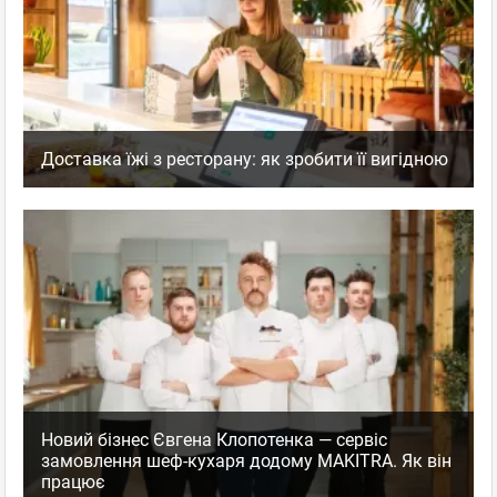
Доставка їжі з ресторану: як зробити її вигідною
Новий бізнес Євгена Клопотенка — сервіс
замовлення шеф-кухаря додому MAKITRA. Як він
працює