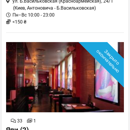
ул. Б.Васильковская (Красноармейская), 24/1
(Киев, Антоновича - Б.Васильковская)
Пн–Вс 10:00 - 23:00
<150 ₴
о
З
а
к
р
ы
т
о
о
к
о
н
ч
а
т
е
л
ь
н
33
1