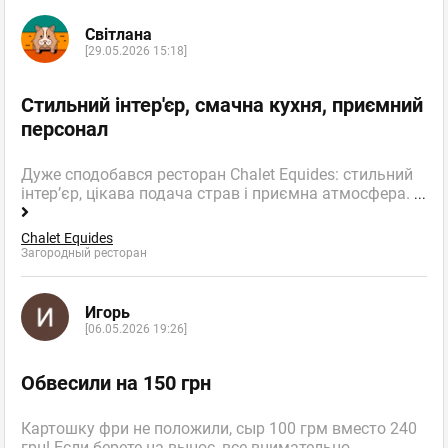
Світлана
[29.05.2026 15:18]
Стильний інтер'єр, смачна кухня, приємний
персонал
Дуже сподобався ресторан Chalet Equides: стильний
інтер’єр, цікава подача страв і приємна атмосфера.
...
Chalet Equides
Загородный ресторан
Игорь
[06.05.2026 19:26]
Обвесили на 150 грн
Картошку фри не положили, сыр 100 грм вместо 240
грн! Если берете на вынос, все внимательно