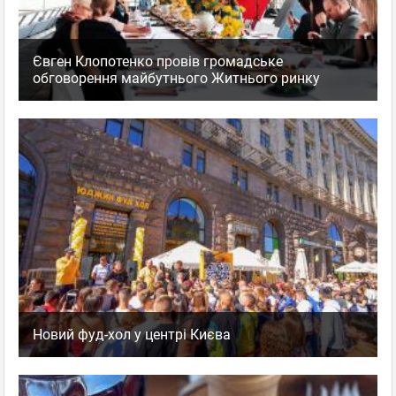
Євген Клопотенко провів громадське
обговорення майбутнього Житнього ринку
Новий фуд-хол у центрі Києва