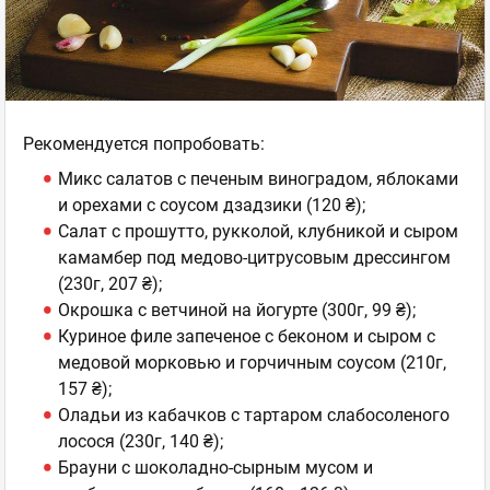
Рекомендуется попробовать:
Микс салатов с печеным виноградом, яблоками
и орехами с соусом дзадзики (120 ₴);
Салат с прошутто, рукколой, клубникой и сыром
камамбер под медово-цитрусовым дрессингом
(230г, 207 ₴);
Окрошка с ветчиной на йогурте (300г, 99 ₴);
Куриное филе запеченое с беконом и сыром с
медовой морковью и горчичным соусом (210г,
157 ₴);
Оладьи из кабачков с тартаром слабосоленого
лосося (230г, 140 ₴);
Брауни с шоколадно-сырным мусом и