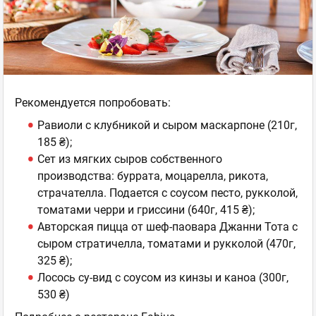
Рекомендуется попробовать:
Равиоли с клубникой и сыром маскарпоне (210г,
185 ₴);
Сет из мягких сыров собственного
производства: буррата, моцарелла, рикота,
страчателла. Подается с соусом песто, рукколой,
томатами черри и гриссини (640г, 415 ₴);
Авторская пицца от шеф-паовара Джанни Тота с
сыром стратичелла, томатами и рукколой (470г,
325 ₴);
Лосось су-вид с соусом из кинзы и каноа (300г,
530 ₴)