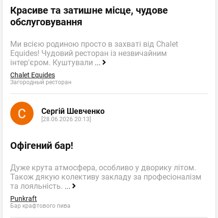
Красиве та затишне місце, чудове
обслуговування
Ми всією родиною просто в захваті від Chalet
Equides! Чудовий ресторан із незвичайним
інтер'єром. Куштували
...
Chalet Equides
Загородный ресторан
Сергій Шевченко
[28.06.2026 20:13]
Офігений бар!
Дуже крута атмосфера, особливо у дворику літом.
Також дякую колективу закладу за професіоналізм
та лояльність.
...
Punkraft
Бар крафтового пива