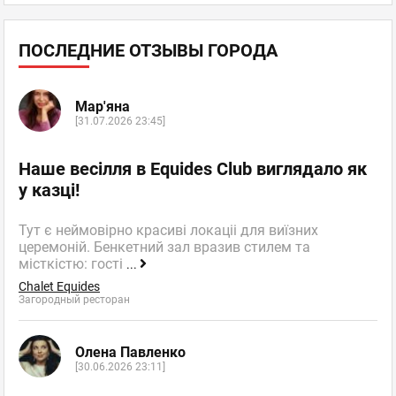
ПОСЛЕДНИЕ ОТЗЫВЫ ГОРОДА
Мар'яна
[31.07.2026 23:45]
Наше весілля в Equides Club виглядало як
у казці!
Тут є неймовірно красиві локаціі для виїзних
церемоній. Бенкетний зал вразив стилем та
місткістю: гості
...
Chalet Equides
Загородный ресторан
Олена Павленко
[30.06.2026 23:11]