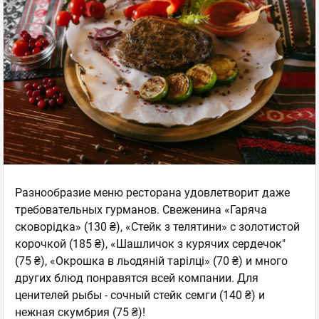
Разнообразие меню ресторана удовлетворит даже
требовательных гурманов. Свеженина «Гаряча
сковорідка» (130 ₴), «Стейк з телятини» с золотистой
корочкой (185 ₴), «Шашличок з курячих сердечок"
(75 ₴), «Окрошка в льодяній тарілці» (70 ₴) и много
других блюд понравятся всей компании. Для
ценителей рыбы - сочный стейк семги (140 ₴) и
нежная скумбрия (75 ₴)!