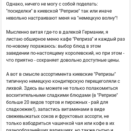
Однако, ничего не могу с собой поделать:
"посиделки" в киевской "Репризе" так или иначе
невольно настраивают меня на "немецкую волну"!
Мысленно витая где-то в далекой Германии, я
листаю обширное меню кафе "Реприза" и каждый раз
по-новому поражаюсь: выбор блюд в этом
заведении по-настоящему королевский, но при этом -
что приятно - сохраняет довольно доступные цены.
А вот в смысле ассортимента киевские "Репризы"
типичную немецкую кондитерскую перещеголяли с
лихвой. Здесь вы можете не только полакомиться
восхитительными сладкими блюдами (в "Репризе"
больше 20 видов тортов и пирожных - рай для
сладкоежек!), запастись витаминами в виде
свежевыжатых соков и фруктовых ассорти, не
только взбодриться чашечкой чая или кофе в их
разнообразнейших вариациях, но также сытно и