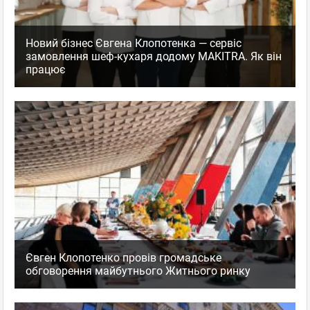
Новий бізнес Євгена Клопотенка — сервіс
замовлення шеф-кухаря додому MAKITRA. Як він
працює
Євген Клопотенко провів громадське
обговорення майбутнього Житнього ринку