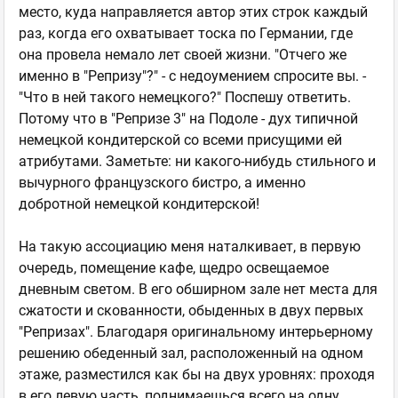
место, куда направляется автор этих строк каждый
раз, когда его охватывает тоска по Германии, где
она провела немало лет своей жизни. "Отчего же
именно в "Репризу"?" - с недоумением спросите вы. -
"Что в ней такого немецкого?" Поспешу ответить.
Потому что в "Репризе 3" на Подоле - дух типичной
немецкой кондитерской со всеми присущими ей
атрибутами. Заметьте: ни какого-нибудь стильного и
вычурного французского бистро, а именно
добротной немецкой кондитерской!
На такую ассоциацию меня наталкивает, в первую
очередь, помещение кафе, щедро освещаемое
дневным светом. В его обширном зале нет места для
сжатости и скованности, обыденных в двух первых
"Репризах". Благодаря оригинальному интерьерному
решению обеденный зал, расположенный на одном
этаже, разместился как бы на двух уровнях: проходя
в его левую часть, поднимаешься всего на одну