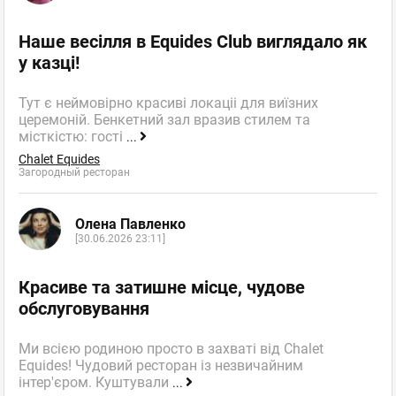
Наше весілля в Equides Club виглядало як
у казці!
Тут є неймовірно красиві локаціі для виїзних
церемоній. Бенкетний зал вразив стилем та
місткістю: гості
...
Chalet Equides
Загородный ресторан
Олена Павленко
[30.06.2026 23:11]
Красиве та затишне місце, чудове
обслуговування
Ми всією родиною просто в захваті від Chalet
Equides! Чудовий ресторан із незвичайним
інтер'єром. Куштували
...