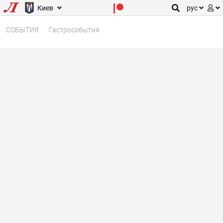
Киев
рус
СОБЫТИЯ
Гастрособытия