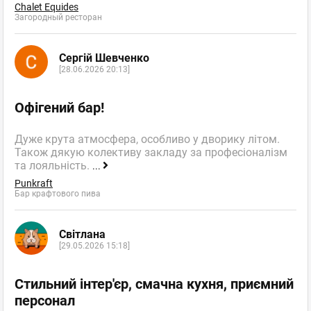
Chalet Equides
Загородный ресторан
Сергій Шевченко
[28.06.2026 20:13]
Офігений бар!
Дуже крута атмосфера, особливо у дворику літом.
Також дякую колективу закладу за професіоналізм
та лояльність.
...
Punkraft
Бар крафтового пива
Світлана
[29.05.2026 15:18]
Стильний інтер'єр, смачна кухня, приємний
персонал